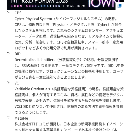
*4
CPS
Cyber-Physical System（サイバーフィジカルシステム）の略称。
CPSは、物理的な世界（Physical）とデジタル世界（Cyber）が融合
したシステムを指します。これらのシステムはセンサー、アクチュエ
ーター、データ処理、通信技術を組み合わせ、リアルタイムで情報を
収集、分析、制御します。CPSは自動運転車、スマート都市、産業用
ロボットなど多くの応用分野で利用が期待されます。
*5
DID
Decentralized Identifiers（分散型識別子）の略称。分散型識別子
は、SSIの基盤となる要素で、一意なデジタル識別子です。DIDは中央
の機関に依存せず、ブロックチェーンなどの技術を使用して、ユーザ
が自分自身を一意に識別できるようにします。
*6
VC
Verifiable Credentials（検証可能な資格証明）の略称。検証可能な資
格証明は、個人が所有するスキル、資格、属性などの情報をデジタル
形式で表現したもので、信頼性を確認するための証拠を提供します。
VCはDIDと結びついて使用され、信頼性のある方法で資格情報を共有
できるようにします。
*7
MetaMe
株式会社NTTドコモが開発し、日本企業の新規事業開発やイノベーシ
ョン創出を支援する事業共創カンパニーである株式会社Relic（本