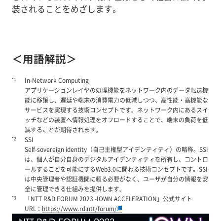
装されることをめざします。
＜用語解説＞
*1
In-Network Computing
アプリケーションレイヤの処理機能をネットワーク内のデータ転送機
能に移譲し、遅延や端末の消費電力の低減しつつ、高性能・高機能な
サービスを実現する技術コンセプトです。ネットワーク内にあるスイ
ッチなどの装置へ情報処理をオフロードすることで、端末の負荷を低
減することが期待されます。
*2
SSI
Self-sovereign identity（自己主権型アイデンティティ）の略称。SSI
は、個人が自分自身のデジタルアイデンティティを所有し、コントロ
ールすることを可能にするWeb3.0に関わる技術コンセプトです。SSI
は中央管理者や認証機関に頼る必要がなく、ユーザが自分の情報を安
全に管理できる仕組みを提供します。
*3
「NTT R&D FORUM 2023 -IOWN ACCELERATION」公式サイト
URL：
https://www.rd.ntt/forum/