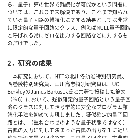
ら、量子計算の世界で難読化が可能かという問題に
ついては、これまで未解決であり、これまで知られ
ている量子回路の難読化に関する結果としては非常
に限定的な量子回路のクラス、例えばNULL量子回路
と呼ばれる常にゼロを出力する回路などに対するも
のだけでした。
2．研究の成果
本研究において、NTTの北川冬航准特別研究員、
西巻陵特別研究員、山川高志特別研究員は、UC
BerkleyのJames Bartusek氏と共著で投稿した論文
（※6）において、疑似確定的量子回路という量子回
路のクラスに対して暗号学的に安全なプログラム難
読化手法を初めて実現しました。疑似確定的量子回
路とは、（重ね合わせのような量子状態ではなく）
古典の入力に対して決まった古典の出力を１に近い
確率で返す量子回路です。この量子回路は、古典的