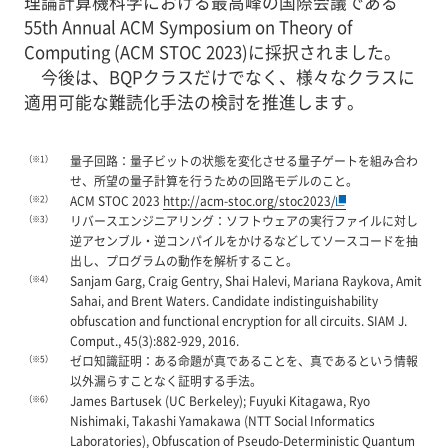
理論計算機科学における最高峰の国際会議である
55th Annual ACM Symposium on Theory of
Computing (ACM STOC 2023)に採択されました。
今後は、BQPクラスだけでなく、様々なクラスに
適用可能な難読化手法の検討を推進します。
（※1）
量子回路：量子ビットの状態を変化させる量子ゲートを組み合わ
せ、所望の量子計算を行うための回路モデルのこと。
（※2）
ACM STOC 2023
http://acm-stoc.org/stoc2023/
（※3）
リバースエンジニアリング：ソフトウェアの実行ファイルに対し
逆アセンブル・逆コンパイルをかけるなどしてソースコードを抽
出し、プログラムの動作を解析すること。
（※4）
Sanjam Garg, Craig Gentry, Shai Halevi, Mariana Raykova, Amit
Sahai, and Brent Waters. Candidate indistinguishability
obfuscation and functional encryption for all circuits. SIAM J.
Comput., 45(3):882-929, 2016.
（※5）
ゼロ知識証明：ある命題が真であることを、真であるという情報
以外漏らすことなく証明する手法。
（※6）
James Bartusek (UC Berkeley); Fuyuki Kitagawa, Ryo
Nishimaki, Takashi Yamakawa (NTT Social Informatics
Laboratories), Obfuscation of Pseudo-Deterministic Quantum