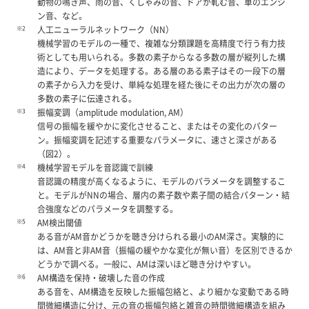
動物の鳴き声、雨の音、くしゃみの音、ドアが軋む音、車のエンジ
ン音、など。
※2
人工ニューラルネットワーク（NN）
機械学習のモデルの一種で、複雑な分類課題を高精度で行う有力技
術としても用いられる。多数の素子からなる多数の層が縦列した構
造により、データを処理する。ある層のある素子はその一段下の層
の素子から入力を受け、単純な処理を経た後にその出力が次の層の
多数の素子に伝達される。
※3
振幅変調（amplitude modulation, AM）
信号の振幅を緩やかに変化させること、またはその変化のパター
ン。振幅変調を記述する重要なパラメータに、速さと深さがある
（図2）。
※4
機械学習モデルを音認識で訓練
音認識の精度が高くなるように、モデルのパラメータを調整するこ
と。モデルがNNの場合、層内の素子数や素子間の結合パターン・結
合強度などのパラメータを調整する。
※5
AM検出閾値
ある音がAM音かどうかを聴き分けられる最小のAM深さ。実験的に
は、AM音と非AM音（振幅の緩やかな変化が無い音）を区別できるか
どうかで調べる。一般に、AMは深いほど聴き分けやすい。
※6
AM構造を保持・破壊した音の作成
ある音を、AM構造を反映した振幅包絡と、より細かな変動である時
間微細構造に分け、元の音の振幅包絡と雑音の時間微細構造を組み