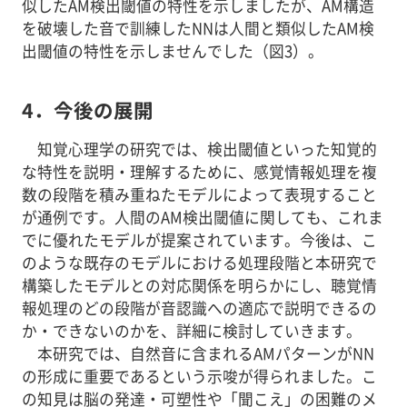
似したAM検出閾値の特性を示しましたが、AM構造
を破壊した音で訓練したNNは人間と類似したAM検
出閾値の特性を示しませんでした（図3）。
4．今後の展開
知覚心理学の研究では、検出閾値といった知覚的
な特性を説明・理解するために、感覚情報処理を複
数の段階を積み重ねたモデルによって表現すること
が通例です。人間のAM検出閾値に関しても、これま
でに優れたモデルが提案されています。今後は、こ
のような既存のモデルにおける処理段階と本研究で
構築したモデルとの対応関係を明らかにし、聴覚情
報処理のどの段階が音認識への適応で説明できるの
か・できないのかを、詳細に検討していきます。
本研究では、自然音に含まれるAMパターンがNN
の形成に重要であるという示唆が得られました。こ
の知見は脳の発達・可塑性や「聞こえ」の困難のメ