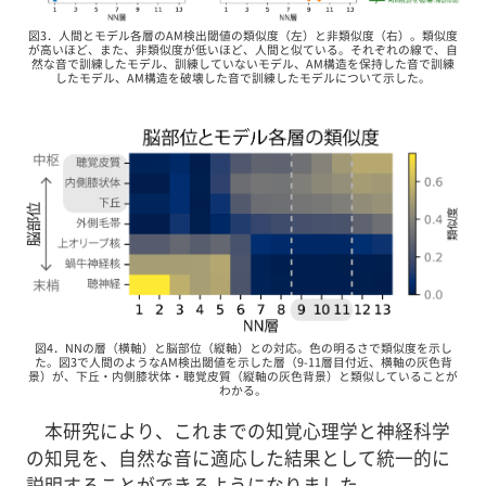
図3．人間とモデル各層のAM検出閾値の類似度（左）と非類似度（右）。類似度
が高いほど、また、非類似度が低いほど、人間と似ている。それぞれの線で、自
然な音で訓練したモデル、訓練していないモデル、AM構造を保持した音で訓練
したモデル、AM構造を破壊した音で訓練したモデルについて示した。
図4．NNの層（横軸）と脳部位（縦軸）との対応。色の明るさで類似度を示し
た。図3で人間のようなAM検出閾値を示した層（9-11層目付近、横軸の灰色背
景）が、下丘・内側膝状体・聴覚皮質（縦軸の灰色背景）と類似していることが
わかる。
本研究により、これまでの知覚心理学と神経科学
の知見を、自然な音に適応した結果として統一的に
説明することができるようになりました。