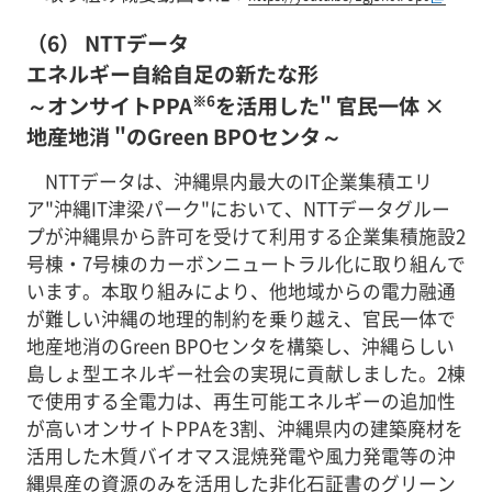
（6） NTTデータ
エネルギー自給自足の新たな形
※6
～オンサイトPPA
を活用した" 官民一体 ×
地産地消 "のGreen BPOセンタ～
NTTデータは、沖縄県内最大のIT企業集積エリ
ア"沖縄IT津梁パーク"において、NTTデータグルー
プが沖縄県から許可を受けて利用する企業集積施設2
号棟・7号棟のカーボンニュートラル化に取り組んで
います。本取り組みにより、他地域からの電力融通
が難しい沖縄の地理的制約を乗り越え、官民一体で
地産地消のGreen BPOセンタを構築し、沖縄らしい
島しょ型エネルギー社会の実現に貢献しました。2棟
で使用する全電力は、再生可能エネルギーの追加性
が高いオンサイトPPAを3割、沖縄県内の建築廃材を
活用した木質バイオマス混焼発電や風力発電等の沖
縄県産の資源のみを活用した非化石証書のグリーン