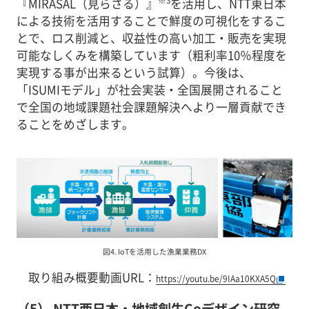
『MIRASAL（見らさる）』
を活用し、NTT東日本
による技術を活用することで鮮度の可視化をするこ
とで、ロス削減と、収益性の高い加工・販売を実現
可能なしくみを構築しています（粗利率10％程度を
実現する事が出来るという試算）。今後は、
「ISUMIモデル」が社会実装・全国展開されること
で全国の地域課題社会課題解決へより一層貢献でき
ることをめざします。
図4. IoTを活用した漁業業務DX
取り組み概要動画URL：
https://youtu.be/9IAa10KXA5Q
（5） NTT西日本・地域創生Coデザイン研究