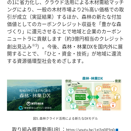
の1に省力化し、クラウド活用による木材需給マッチ
ングにより、一般の木材市場より2％高い価格での取
引が成立（実証結果）するほか、森林の新たな付加
価値としてのカーボンクレジット収益を「豊かな森
づくり」に還元させることで地域と企業のカーボン
ニュートラに貢献します（約3億円相当のクレジット
※5
創出見込み
）。今後、森林・林業DXを国内外に展
開することで、「ひと・資金・技術」が地域に還流
する資源循環型社会をめざします。
図5. 森林クライド活用による新たなDXモデル
取り組み概要動画URL：
https://youtu.be/1gj3n0lF9p0