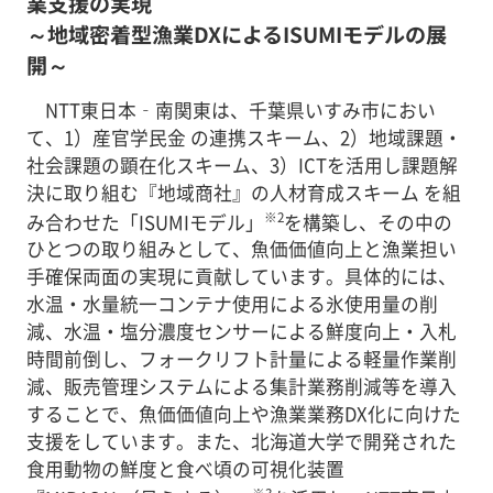
業支援の実現
～地域密着型漁業DXによるISUMIモデルの展
開～
NTT東日本‐南関東は、千葉県いすみ市におい
て、1）産官学民金 の連携スキーム、2）地域課題・
社会課題の顕在化スキーム、3）ICTを活用し課題解
決に取り組む『地域商社』の人材育成スキーム を組
※2
み合わせた「ISUMIモデル」
を構築し、その中の
ひとつの取り組みとして、魚価価値向上と漁業担い
手確保両面の実現に貢献しています。具体的には、
水温・水量統一コンテナ使用による氷使用量の削
減、水温・塩分濃度センサーによる鮮度向上・入札
時間前倒し、フォークリフト計量による軽量作業削
減、販売管理システムによる集計業務削減等を導入
することで、魚価価値向上や漁業業務DX化に向けた
支援をしています。また、北海道大学で開発された
食用動物の鮮度と食べ頃の可視化装置
※3