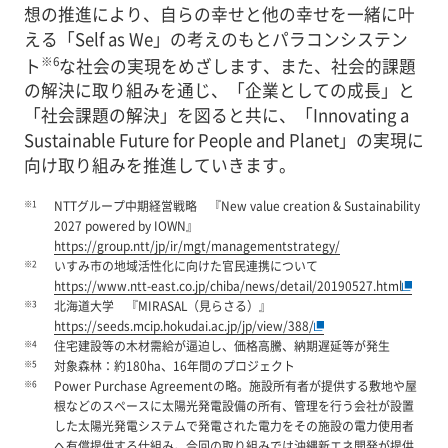
想の推進により、自らの幸せと他の幸せを一緒に叶
える「Self as We」の考えのもとパラコンシステン
※6
ト
な社会の実現をめざします、また、社会的課題
の解決に取り組みを通じ、「企業としての成長」と
「社会課題の解決」を図ると共に、「Innovating a
Sustainable Future for People and Planet」の実現に
向け取り組みを推進していきます。
※1
NTTグループ中期経営戦略 『New value creation & Sustainability
2027 powered by IOWN』
https://group.ntt/jp/ir/mgt/managementstrategy/
※2
いすみ市の地域活性化に向けた官民連携について
https://www.ntt-east.co.jp/chiba/news/detail/20190527.html
※3
北海道大学 『MIRASAL（見らさる）』
https://seeds.mcip.hokudai.ac.jp/jp/view/388/
※4
住宅建設等の木材需給が逼迫し、価格高騰、納期遅延等が発生
※5
対象森林：約180ha、16年間のプロジェクト
※6
Power Purchase Agreementの略。施設所有者が提供する敷地や屋
根などのスペースに太陽光発電設備の所有、管理を行う会社が設置
した太陽光発電システムで発電された電力をその施設の電力使用者
へ有償提供する仕組み。今回の取り組みでは沖縄新エネ開発が提供