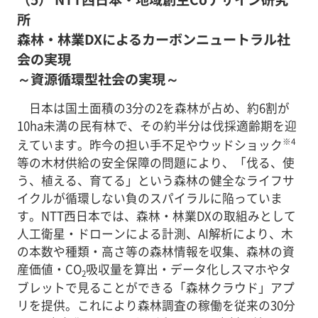
所
森林・林業DXによるカーボンニュートラル社
会の実現
～資源循環型社会の実現～
日本は国土面積の3分の2を森林が占め、約6割が
10ha未満の民有林で、その約半分は伐採適齢期を迎
※4
えています。昨今の担い手不足やウッドショック
等の木材供給の安全保障の問題により、「伐る、使
う、植える、育てる」という森林の健全なライフサ
イクルが循環しない負のスパイラルに陥っていま
す。NTT西日本では、森林・林業DXの取組みとして
人工衛星・ドローンによる計測、AI解析により、木
の本数や種類・高さ等の森林情報を収集、森林の資
産価値・CO
吸収量を算出・データ化しスマホやタ
2
ブレットで見ることができる「森林クラウド」アプ
リを提供。これにより森林調査の稼働を従来の30分