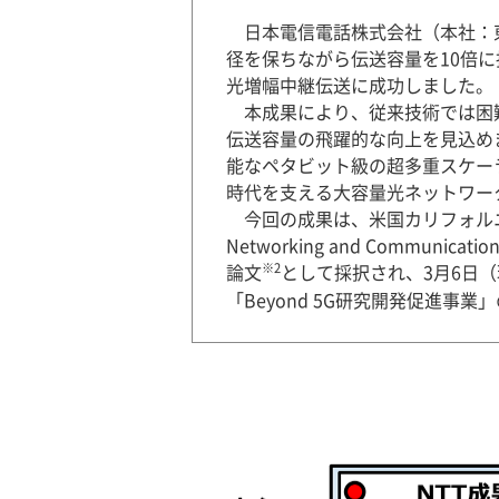
日本電信電話株式会社（本社：
径を保ちながら伝送容量を10倍に
光増幅中継伝送に成功しました。
本成果により、従来技術では困難
伝送容量の飛躍的な向上を見込め
能なペタビット級の超多重スケーラ
時代を支える大容量光ネットワー
今回の成果は、米国カリフォルニア州
Networking and Commun
※2
論文
として採択され、3月6日
「Beyond 5G研究開発促進事