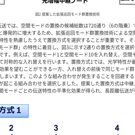
図2 提案した拡張巡回モード群置換技術
送では、空間モードの置換の候補総数は720通り（6の階乗）
）へと爆発的に増大するため、拡張巡回モード群置換技術による
特性を熟慮したうえで置換方式を選択することが重要です。そ
モード群」の特性に着目し、図3に示す2通りの置換方式を選択
です。例えば、空間モード1と空間モード10を入れ替え、空間
て対称的な入れ替えを行います。置換方式1では、光学特性が
化効果を望むことができる一方、入れ替えの前後で同じモード
てしまいます。このような組み合わせが発生することを回避する
が起こる組み合わせを選択しました。提案した置換方式は中継
間モードごとの伝送特性の平準化効果が得られ、長距離伝送が