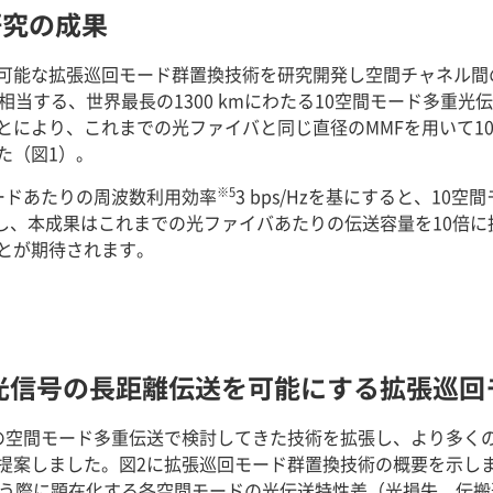
研究の成果
可能な拡張巡回モード群置換技術を研究開発し空間チャネル間
相当する、世界最長の1300 kmにわたる10空間モード多重光
とにより、これまでの光ファイバと同じ直径のMMFを用いて1
た（図1）。
※5
ードあたりの周波数利用効率
3 bps/Hzを基にすると、1
Hzに達し、本成果はこれまでの光ファイバあたりの伝送容量を10
とが期待されます。
ード光信号の長距離伝送を可能にする拡張巡
の空間モード多重伝送で検討してきた技術を拡張し、より多く
提案しました。図2に拡張巡回モード群置換技術の概要を示し
行う際に顕在化する各空間モードの光伝送特性差（光損失、伝