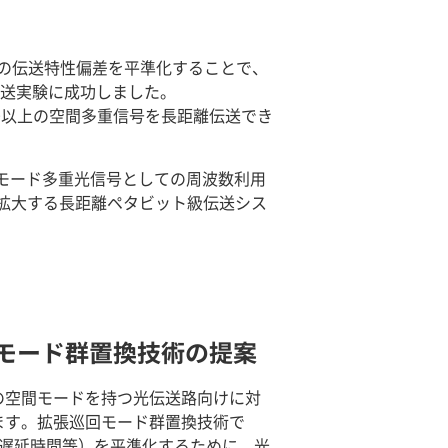
の伝送特性偏差を平準化することで、
伝送実験に成功しました。
0以上の空間多重信号を長距離伝送でき
0空間モード多重光信号としての周波数利用
倍に拡大する長距離ペタビット級伝送シス
回モード群置換技術の提案
の空間モードを持つ光伝送路向けに対
ます。拡張巡回モード群置換技術で
搬遅延時間等）を平準化するために、光