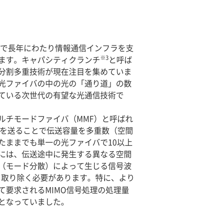
まで長年にわたり情報通信インフラを支
※3
ます。キャパシティクランチ
と呼ば
分割多重技術が現在注目を集めていま
、光ファイバの中の光の「通り道」の数
ている次世代の有望な光通信技術で
チモードファイバ（MMF）と呼ばれ
報を送ることで伝送容量を多重数（空間
たままでも単一の光ファイバで10以上
には、伝送途中に発生する異なる空間
（モード分散）によって生じる信号波
て取り除く必要があります。特に、より
要求されるMIMO信号処理の処理量
となっていました。