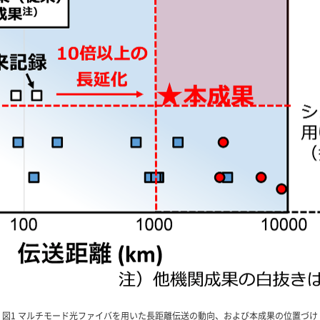
図1 マルチモード光ファイバを用いた長距離伝送の動向、および本成果の位置づけ