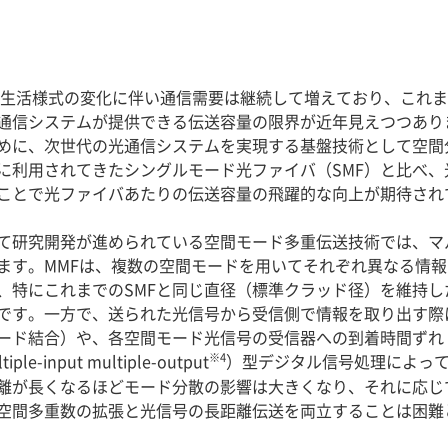
の生活様式の変化に伴い通信需要は継続して増えており、これ
通信システムが提供できる伝送容量の限界が近年見えつつあり
めに、次世代の光通信システムを実現する基盤技術として空間
に利用されてきたシングルモード光ファイバ（SMF）と比べ
ことで光ファイバあたりの伝送容量の飛躍的な向上が期待され
研究開発が進められている空間モード多重伝送技術では、マル
ます。MMFは、複数の空間モードを用いてそれぞれ異なる情
、特にこれまでのSMFと同じ直径（標準クラッド径）を維持し
です。一方で、送られた光信号から受信側で情報を取り出す際
ード結合）や、各空間モード光信号の受信器への到着時間ずれ
※4
input multiple-output
）型デジタル信号処理によっ
離が長くなるほどモード分散の影響は大きくなり、それに応じて
空間多重数の拡張と光信号の長距離伝送を両立することは困難