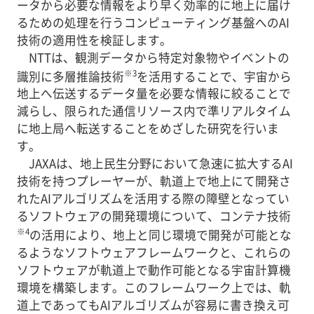
ータから必要な情報をより早く効率的に地上に届け
るための処理を行うコンピューティング基盤へのAI
技術の適用性を検証します。
NTTは、観測データから特定対象物やイベントの
※3
識別に多層推論技術
を活用することで、宇宙から
地上へ伝送するデータ量を必要な情報に絞ることで
減らし、限られた通信リソース内で準リアルタイム
に地上局へ転送することをめざした研究を行いま
す。
JAXAは、地上民生分野において急速に拡大するAI
技術を持つプレーヤーが、軌道上で地上にて開発さ
れたAIアルゴリズムを活用する際の障壁となってい
るソフトウェアの開発環境について、コンテナ技術
※4
の活用により、地上と同じ環境で開発が可能とな
るようなソフトウェアフレームワークと、これらの
ソフトウェアが軌道上で動作可能となる宇宙計算機
環境を構築します。このフレームワーク上では、軌
道上であってもAIアルゴリズムが容易に書き換え可