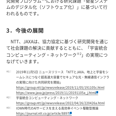
究開発プログラム
における研究課題「衛星システ
ムのデジタル化（ソフトウェア化）」に基づいて行
われるものです。
3．今後の展開
NTT、JAXAは、協力協定に基づく研究開発を通じ
て社会課題の解決に貢献するとともに、「宇宙統合
※2
コンピューティング・ネットワーク
」の実現につ
なげていきます。
※1：
2019年11月5日 ニュースリリース 「NTTとJAXA、地上と宇宙をシ
ームレスにつなぐ超高速大容量でセキュアな光・無線通信インフラ
の実現に向けた共同研究を開始」
https://group.ntt/jp/newsrelease/2019/11/05/191105c.html
https://www.jaxa.jp/press/2019/11/20191105a_j.html
※2：
宇宙統合コンピューティング・ネットワーク
https://group.ntt/jp/newsrelease/2022/04/26/220426a.html
※3：
IOWN時代のAlサービスを支える高効率イベント駆動型推論
https://journal.ntt.co.jp/article/8897