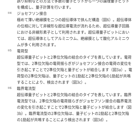
誤り抑制などの方法で多数の量子ビットから一つの論理量子ビット
を構成し、量子計算を行います。
※4
ジョセフソン接合
極めて薄い絶縁膜を二つの超伝導体で挟んだ構造（図6）。超伝導体
の位相に対して非線形な超伝導電流が流れるため、超伝導量子回路
における非線形素子として利用されます。超伝導量子ビットにおい
ては、超伝導体としてアルミニウム、絶縁膜として酸化アルミニウ
ムが多く利用されます。
※5
電荷型
超伝導量子ビットと2準位欠陥の結合のタイプを表しています。電荷
型では、2準位欠陥の電荷揺らぎがジョセフソン接合の電荷の変位を
引き起こすことで2準位欠陥と量子ビットが結合します（図3a）。電
荷型の2準位欠陥は、量子ビットの1励起と2準位欠陥の1励起が共鳴
することにより、検出されます（図3c）。
※6
臨界電流型
超伝導量子ビットと2準位欠陥の結合のタイプを表しています。臨界
電流型では、2準位欠陥の電荷揺らぎがジョセフソン接合の臨界電流
の変化を引き起こすことで2準位欠陥と量子ビットが結合します（図
3b）。臨界電流型の2準位欠陥は、量子ビットの2励起と2準位欠陥
の1励起が共鳴することにより検出されます（図3d）。