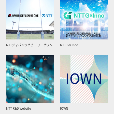
NTTジャパンラグビー リーグワン
NTT G×Inno
NTT R&D Website
IOWN