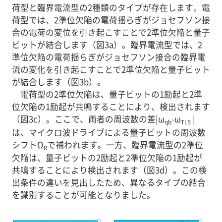
荷型と臨界電流型の2種類のタイプが存在します。電
荷型では、2準位欠陥の電荷揺らぎがジョセフソン接
合の電荷の変位を引き起こすことで2準位欠陥と量子
ビットが結合します（図3a）。臨界電流型では、2
準位欠陥の電荷揺らぎがジョセフソン接合の臨界電
流の変化を引き起こすことで2準位欠陥と量子ビット
が結合します（図3b）。
電荷型の2準位欠陥は、量子ビットの1励起と2準
位欠陥の1励起が共鳴することにより、検出されます
（図3c）。ここで、両者の周波数の差|ω
-ω
|
qb
TLS
は、マイクロ波ドライブによる量子ビットの周波数
シフトΩ
で補われます。一方、臨界電流型の2準位
R
欠陥は、量子ビットの2励起と2準位欠陥の1励起が
共鳴することにより検出されます（図3d）。この検
出条件の違いを見出したため、異なるタイプの結合
を識別することが可能となりました。