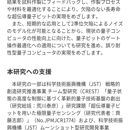
結果を試料作製にフィードバックし、作製プロセス
や材料を最適化することにより、欠陥のない長寿命
な超伝導量子ビットの実現をめざします。
また、短期的な応用として2準位欠陥によるノイズ
のモデル化が可能となることから、現状の量子コン
ピュータの性能向上に向けた、量子ビットのゲート
操作最適化への適用についても研究を進め、誤り耐
性型量子コンピュータの実現をめざします。
本研究への支援
本研究の一部は科学技術振興機構（JST） 戦略的
創造研究推進事業 チーム型研究（CREST）「量子状
態の高度な制御に基づく革新的量子技術基盤の創出
（研究総括：荒川泰彦）」研究課題「超伝導量子ビ
ットを用いた極限量子センシング（研究代表者：齊
藤志郎）」（No.JPMJCR1774）および、科学技術振
興機構（JST）ムーンショット型研究開発事業