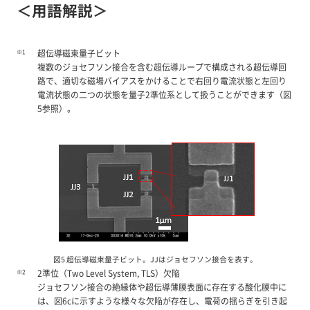
＜用語解説＞
※1
超伝導磁束量子ビット
複数のジョセフソン接合を含む超伝導ループで構成される超伝導回
路で、適切な磁場バイアスをかけることで右回り電流状態と左回り
電流状態の二つの状態を量子2準位系として扱うことができます（図
5参照）。
図5 超伝導磁束量子ビット。JJはジョセフソン接合を表す。
※2
2準位（Two Level System, TLS）欠陥
ジョセフソン接合の絶縁体や超伝導薄膜表面に存在する酸化膜中に
は、図6cに示すような様々な欠陥が存在し、電荷の揺らぎを引き起