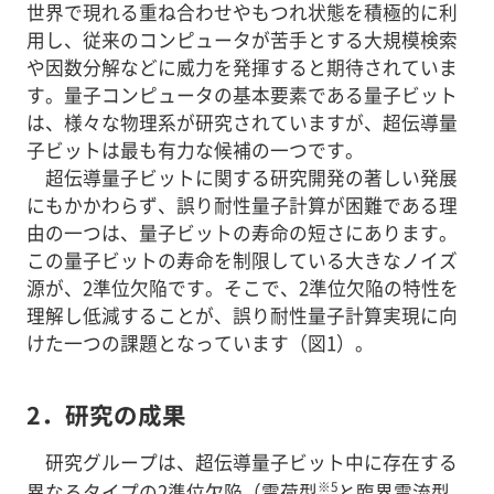
世界で現れる重ね合わせやもつれ状態を積極的に利
用し、従来のコンピュータが苦手とする大規模検索
や因数分解などに威力を発揮すると期待されていま
す。量子コンピュータの基本要素である量子ビット
は、様々な物理系が研究されていますが、超伝導量
子ビットは最も有力な候補の一つです。
超伝導量子ビットに関する研究開発の著しい発展
にもかかわらず、誤り耐性量子計算が困難である理
由の一つは、量子ビットの寿命の短さにあります。
この量子ビットの寿命を制限している大きなノイズ
源が、2準位欠陥です。そこで、2準位欠陥の特性を
理解し低減することが、誤り耐性量子計算実現に向
けた一つの課題となっています（図1）。
2．研究の成果
研究グループは、超伝導量子ビット中に存在する
※5
異なるタイプの2準位欠陥（電荷型
と臨界電流型