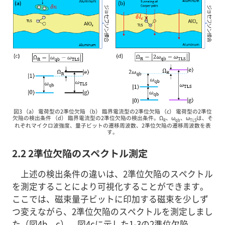
図3 （a） 電荷型の2準位欠陥 （b） 臨界電流型の2準位欠陥 （c） 電荷型の2準位
欠陥の検出条件 （d） 臨界電流型の2準位欠陥の検出条件。Ω
、ω
、ω
は、そ
R
qb
TLS
れぞれマイクロ波強度、量子ビットの遷移周波数、2準位欠陥の遷移周波数を表
す。
2.2 2準位欠陥のスペクトル測定
上述の検出条件の違いは、2準位欠陥のスペクトル
を測定することにより可視化することができます。
ここでは、磁束量子ビットに印加する磁束を少しず
つ変えながら、2準位欠陥のスペクトルを測定しまし
た（図4b、c）。図4cに示した1-3の2準位欠陥