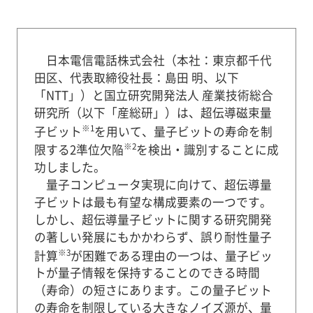
日本電信電話株式会社（本社：東京都千代
田区、代表取締役社長：島田 明、以下
「NTT」）と国立研究開発法人 産業技術総合
研究所（以下「産総研」）は、超伝導磁束量
※1
子ビット
を用いて、量子ビットの寿命を制
※2
限する2準位欠陥
を検出・識別することに成
功しました。
量子コンピュータ実現に向けて、超伝導量
子ビットは最も有望な構成要素の一つです。
しかし、超伝導量子ビットに関する研究開発
の著しい発展にもかかわらず、誤り耐性量子
※3
計算
が困難である理由の一つは、量子ビッ
トが量子情報を保持することのできる時間
（寿命）の短さにあります。この量子ビット
の寿命を制限している大きなノイズ源が、量