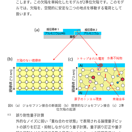
こします。この欠陥を単純化したモデルが2準位欠陥です。このモデ
ルでは、欠陥を、空間的に安定な二つの地点を移動する電荷として
扱います。
図6 （a） ジョセフソン接合の断面図 （b） 理想的なジョセフソン接合 （c） 2準
位欠陥の起源
※3
誤り耐性量子計算
外的なノイズに弱い「重ね合わせ状態」で表現される論理量子ビッ
トの誤りを訂正・抑制しながら行う量子計算。量子誤り訂正や量子