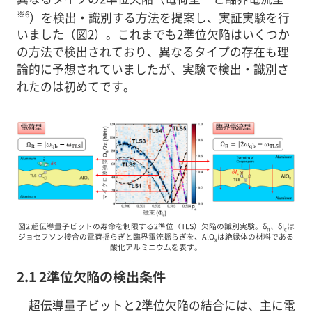
※6
）を検出・識別する方法を提案し、実証実験を行
いました（図2）。これまでも2準位欠陥はいくつか
の方法で検出されており、異なるタイプの存在も理
論的に予想されていましたが、実験で検出・識別さ
れたのは初めてです。
図2 超伝導量子ビットの寿命を制限する2準位（TLS）欠陥の識別実験。δ
、δI
は
n
c
ジョセフソン接合の電荷揺らぎと臨界電流揺らぎを、AlO
は絶縁体の材料である
x
酸化アルミニウムを表す。
2.1 2準位欠陥の検出条件
超伝導量子ビットと2準位欠陥の結合には、主に電