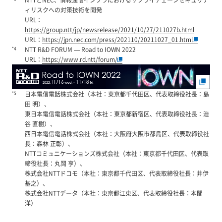
ィリスクへの対策技術を開発
URL：
https://group.ntt/jp/newsrelease/2021/10/27/211027b.html
URL：
https://jpn.nec.com/press/202110/20211027_01.html
*4
NTT R&D FORUM — Road to IOWN 2022
URL：
https://www.rd.ntt/forum/
*5
日本電信電話株式会社（本社：東京都千代田区、代表取締役社長：島
田 明）、
東日本電信電話株式会社（本社：東京都新宿区、代表取締役社長：澁
谷 直樹）、
西日本電信電話株式会社（本社：大阪府大阪市都島区、代表取締役社
長：森林 正彰）、
NTTコミュニケーションズ株式会社（本社：東京都千代田区、代表取
締役社長：丸岡 亨）、
株式会社NTTドコモ（本社：東京都千代田区、代表取締役社長：井伊
基之）、
株式会社NTTデータ（本社：東京都江東区、代表取締役社長：本間
洋）