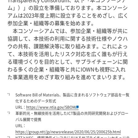
ム」）」の設立を準備しております。本コンソーシ
アムは2023年度上期に設立することをめざし、広く
参加企業・組織等の募集を始めます。
本コンソーシアムでは、参加企業・組織等が共に
協調して、本技術の利用に関する技術仕様やノウハ
ウの共有、課題解決等に取り組みます。これによっ
て、本技術を活用したリスク対応を広く誰もが行え
る環境づくりを目的として、サプライチェーンに関
わる多くの企業・組織等と共にIOWNも視野に入れ
た事業適用をめざす取り組みを進めてまいります。
*1
Software Bill of Materials、製品に含まれるソフトウェア部品を一覧
化するためのデータ形式
URL：
https://www.ntia.gov/SBOM
*2
革新的光・無線技術を活用したICT製品の共同研究開発およびグロー
バル展開で提携
URL：
https://group.ntt/jp/newsrelease/2020/06/25/200625b.html
*3
NTTとNEC、情報通信インフラにおけるサプライチェーンセキュリテ