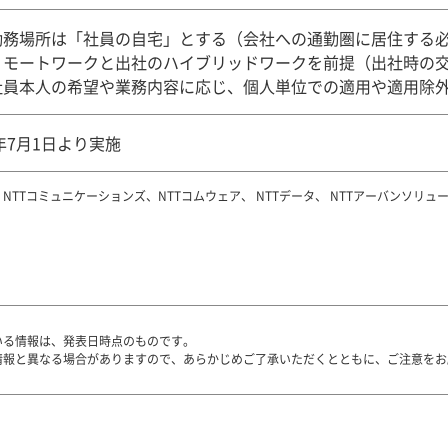
勤務場所は「社員の自宅」とする（会社への通勤圏に居住する
リモートワークと出社のハイブリッドワークを前提（出社時の
社員本人の希望や業務内容に応じ、個人単位での適用や適用除
2年7月1日より実施
モ、 NTTコミュニケーションズ、NTTコムウェア、 NTTデータ、 NTTアーバンソリュ
いる情報は、発表日時点のものです。
情報と異なる場合がありますので、あらかじめご了承いただくとともに、ご注意をお