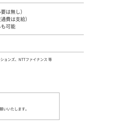
必要は無し）
交通費は支給）
外も可能
ーションズ、NTTファイナンス 等
願いいたします。