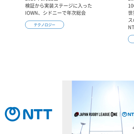
検証から実装ステージに入った
1
IOWN、シドニーで年次総会
世
ス
テクノロジー
N