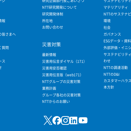
ージ
研究企画部門長ごあいさつ
サステナビリテ
NTT研究開発について
マテリアリティ
研究開発体制
NTTのサステナ
情報
所在地
環境
お問い合わせ
社会
の皆さまへ
ガバナンス
ESGデータ・資料
災害対策
く質問
外部評価・イニ
サステナビリテ
最新情報
わせ
ース
災害用伝言ダイヤル（171）
せ
NTTの調達活動
災害用安否確認
NTTのD&I
災害用伝言版（web171）
カスタマーハラ
NTTグループの災害対策
本方針
業務計画
グループ各社の災害対策
NTTからのお願い