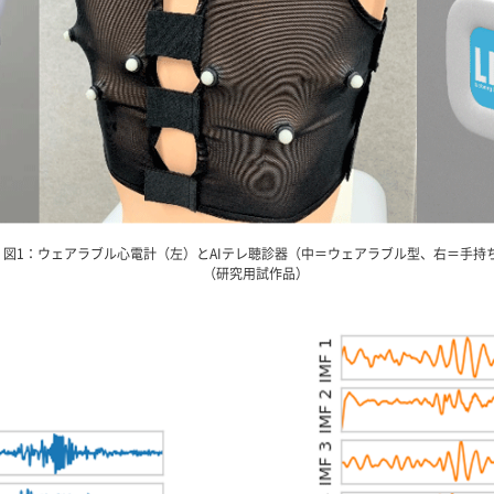
図1：ウェアラブル心電計（左）とAIテレ聴診器（中＝ウェアラブル型、右＝手持
（研究用試作品）