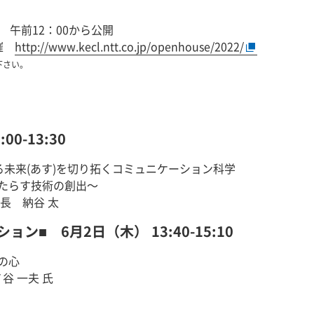
） 午前12：00から公開
開催
http://www.kecl.ntt.co.jp/openhouse/2022/
下さい。
0-13:30
る未来(あす)を切り拓くコミュニケーション科学
たらす技術の創出～
長 納谷 太
■ 6月2日（木） 13:40-15:10
の心
谷 一夫 氏