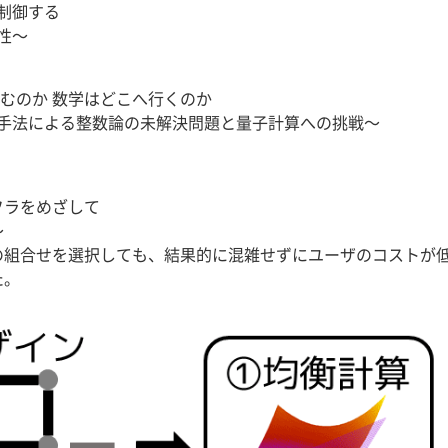
制御する
性～
むのか 数学はどこへ行くのか
手法による整数論の未解決問題と量子計算への挑戦～
フラをめざして
～
組合せを選択しても、結果的に混雑せずにユーザのコストが低
た。