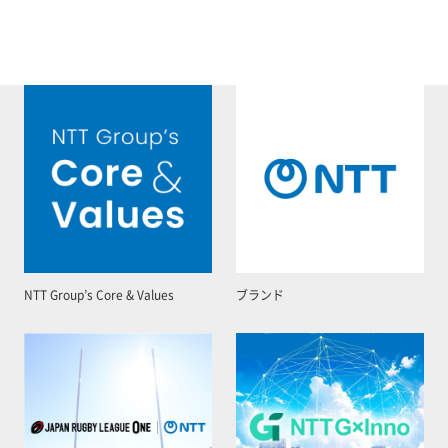
NTT Group’s Core & Values
ブランド