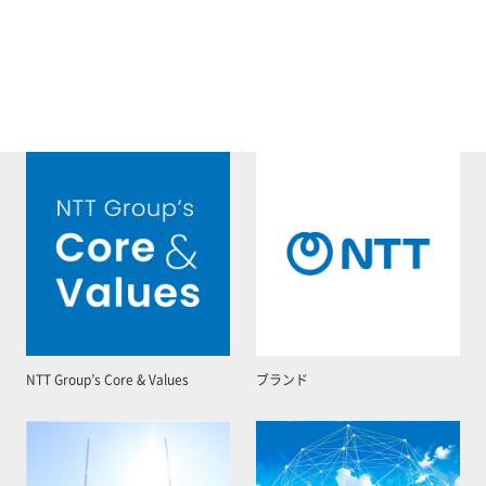
NTT Group’s Core & Values
ブランド