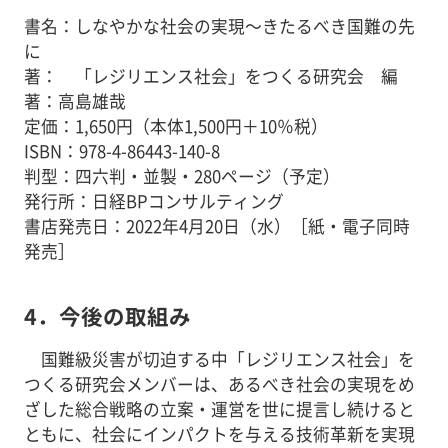
書名：しなやかな社会の実現～きたるべき国難の先
に
著： 「レジリエンス社会」をつくる研究会 編
著：高島雄哉
定価：1,650円（本体1,500円＋10％税）
ISBN：978-4-86443-140-8
判型：四六判・並製・280ページ（予定）
発行所：日経BPコンサルティング
書店発売日：2022年4月20日（水）［紙・電子同時
発売］
4．今後の取組み
国難級災害が切迫する中「レジリエンス社会」を
つくる研究会メンバーは、あるべき社会の実現をめ
ざした総合戦略の立案・運営を世に提言し続けると
ともに、社会にインパクトを与える技術革新を実現