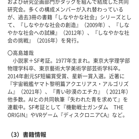
および研究企画部門がタッグを組んで結成した共同
研究会。多くの構成メンバーが入れ替わっている
が、過去3冊の書籍「しなやかな社会」シリーズとし
て、『しなやかな社会の創造』（2009年）、『しな
やかな社会への試練』（2012年）、『しなやかな社
会の挑戦』（2016年）を発行。
〇高島雄哉
小説家＋SF考証。1977年生まれ。東京大学理学部
物理学科卒、東京藝術大学美術学部芸術学科卒。
2014年創元SF短編賞受賞、星新一賞入選。近著に
『宇宙戦艦ヤマト黎明篇アクエリアス・アルゴリズ
ム』（2021年）、『青い砂漠のエチカ』（ 2021年）
他多数。AIとの共同執筆『失われた青を求めて』を
連載中。SF考証として『機動戦士ガンダム THE
ORIGIN』やVRゲーム『ディスクロニアCA』など。
（3）書籍情報