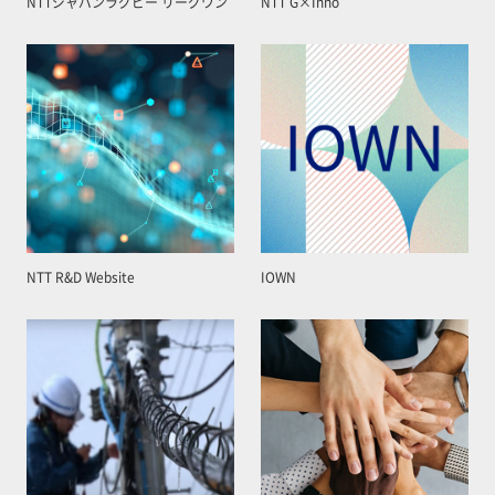
NTTジャパンラグビー リーグワン
NTT G×Inno
NTT R&D Website
IOWN