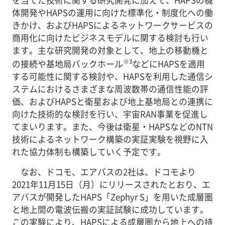
を当てた技術に関する研究開発に加えて、HAPSの機
体開発やHAPSの運用に向けた標準化・制度化への働
きかけ、およびHAPSによるネットワークサービスの
商用化に向けたビジネスモデルに関する検討も行い
ます。主な研究開発の対象として、地上の移動機と
※3
の接続や基地局バックホール
などにHAPSを適用
する可能性に関する検討や、HAPSを利用した通信シ
ステムにおけるさまざまな周波数帯の通信性能の評
価、およびHAPSと衛星および地上基地局との連携に
向けた技術的な検討を行い、宇宙RAN事業を促進し
てまいります。また、今後は衛星・HAPSなどのNTN
技術によるネットワーク構築の実証実験を視野に入
れた協力体制も構築していく予定です。
なお、ドコモ、エアバスの2社は、ドコモより
2021年11月15日（月）にリリースされたとおり、エ
アバスが開発したHAPS「Zephyr S」を用いた成層圏
と地上間の電波伝搬の実証試験に成功しています。
この実験により、HAPSによる成層圏から地上への持