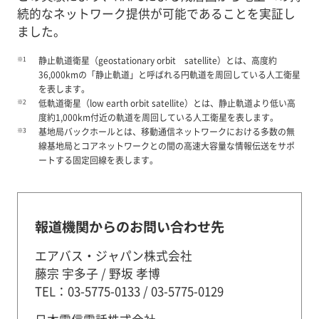
続的なネットワーク提供が可能であることを実証し
ました。
※1
静止軌道衛星（geostationary orbit satellite）とは、高度約
36,000kmの「静止軌道」と呼ばれる円軌道を周回している人工衛星
を表します。
※2
低軌道衛星（low earth orbit satellite）とは、静止軌道より低い高
度約1,000km付近の軌道を周回している人工衛星を表します。
※3
基地局バックホールとは、移動通信ネットワークにおける多数の無
線基地局とコアネットワークとの間の高速大容量な情報伝送をサポ
ートする固定回線を表します。
報道機関からのお問い合わせ先
エアバス・ジャパン株式会社
藤宗 宇多子 / 野坂 孝博
TEL：03-5775-0133 / 03-5775-0129