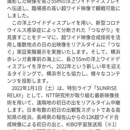
撮影した映像を長さ55mの洋上ワイドディスプレイ
へ伝送し、臨場感の高い超ワイド映像で観戦可能に
しました。
この洋上ワイドディスプレイを用い、新型コロナ
ウイルス感染症によって分断された「つながり」を
見直すことをテーマに、超ワイド映像合成技術を活
用し複数地点の日の出映像をリアルタイムに「つな
ぐ」実証実験展示を実施いたします。そして、横浜
赤レンガ倉庫前の海上に、長さ55mの洋上ワイドデ
ィスプレイを浮かべ、2022年という新しい年を迎え
るタイミングで、横浜市とも協力し、様々なコンテ
ンツを投影します。
2022年1月1日（土）は、特別ライブ「SUNRISE
RELAY」として、NTT研究所が取り組む最新映像技
術を用いて、遠隔地の初日の出をリアルタイム中継
します。日本有数の初日の出観覧スポットである高
知県の桂浜、長崎県の稲佐山からの12K超ワイド合
成映像による初日の出と、KIBO宇宙放送局（※1）