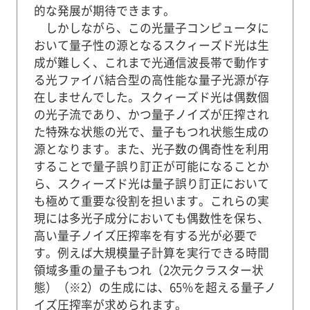
的な発展が期待できます。
しかしながら、この光量子コンピュータに
おいて量子性の源となるスクィーズド光は生
成が難しく、これまで光通信波長帯で動作す
る光ファイバ結合型の高性能な量子光源が存
在しませんでした。スクィーズド光は偶数個
の光子流であり、かつ量子ノイズが圧搾され
た特殊な状態の光で、量子もつれ状態生成の
源となります。また、光子数の偶奇性を利用
することで量子誤り訂正が可能になることか
ら、スクィーズド光は量子誤り訂正において
も極めて重要な役割を担います。これらの実
現には多光子成分においても偶数性を保ち、
高い量子ノイズ圧搾率を有する光が必要で
す。例えば大規模量子計算を実行できる時間
領域多重の量子もつれ（2次元クラスター状
態）（※2）の生成には、65％を超える量子ノ
イズ圧搾率が求められます。