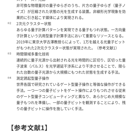
非可換な物理量対の量子ゆらぎのうち、片方の量子ゆらぎ（量子ノ
イズ）が圧縮された状態の光を生成する装置。非線形光学現象を効
果的に引き起こす媒体により実現される。
※2
2次元クラスター状態
あらゆる量子計算パターンを実現できる量子もつれ状態。一方向量
子計算という汎用型量子計算手法において重要なリソースとなる。
2019年に東京大学古澤教授らによって、1万を越える光量子ビット
がもつれた2次元クラスター状態が実現された。（参考文献1）
※3
時間領域多重化技術
連続的に量子光源から出射される光を時間的に区切り、区切った量
子波束（パルス）を光学遅延干渉系により干渉させることで、限ら
れた台数の量子光源から大規模にもつれた状態を生成する手法。
※4
測定誘起型量子操作
世界各国で研究されているゲート型量子操作と等価な操作ができる
手法。一つ一つの量子ビットをゲート操作によりもつれさせる従来
のゲート型量子コンピューティングと異なり、あらかじめ大規模な
量子もつれを準備し、一部の量子ビットを観測することにより、残
りの量子ビットに操作を施していく手法。
【参考文献1】