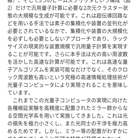
線）、そして5つのビームスプリッタという構成（図
2）だけで汎用量子計算に必要な2次元クラスター状
態の大規模な生成が可能です。これは超伝導回路な
どを用いる手法では素子の集積化や装置の並列化が
必要とされているなかで、集積化や装置の大規模化
を必ずしも必要としないアプローチであり、ラック
サイズの現実的な装置規模で汎用量子計算を実現す
ることが可能です。さらに本手法は光の高い周波数
を活かした高速な計算が可能です。これは高速な量
子アルゴリズムを実装可能なだけでなく、そのクロ
ック周波数も高いという究極の高速情報処理技術が
光量子コンピュータにより実現されることを意味し
ています。
これまでこの光量子コンピュータの実現に向けた
各種検証実験を高精度に配置されたミラー群からな
る空間光学系を用いて実施してきました。これは光
の損失を極力小さくし、また光同士の干渉を極力高
めるためです。しかし、ミラー等の配置がわずかに