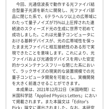
今回、光通信波長で動作する光ファイバ結
合型量子光源を新たに開発し、光ファイバ部
品に閉じた系で、6テラヘルツ以上の広帯域に
わたって量子ノイズが75%以上圧搾された連
続波のスクィーズド光の生成に世界で初めて
成功しました。これは光量子コンピュータに
おける基幹デバイスが、光の広帯域性を保っ
たまま光ファイバと相互接続性のある形で実
現できたことを意味します。これにより、光
ファイバおよび光通信デバイスを用いた安定
的かつメンテナンスフリーな閉じた系におい
て、ラックサイズの現実的な装置規模での光
量子コンピュータ開発を可能とし、実機開発
を大きく前進させることができます。
本成果は、2021年12月22日（米国時間）に
米国科学誌「Applied Physics Letters」におい
て掲載されます。また本論文は「Editor's
Pick」論文に選出されました。なお、本研究