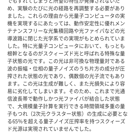
でもずれてしまうと所望の特性が発揮されないた
め、実験のたびに光の経路を再調整する必要があり
ました。これらの理由から光量子コンピュータの実
機を実現するにあたっては、動作安定性に優れメン
テナンスフリーな光集積回路や光ファイバなどの光
導波路に閉じた光学系での実現がもとめられていま
した。特に光量子コンピュータにおいて、もっとも
根幹となるのがスクィーズド光と呼ばれる特殊な量
子状態の光です。この光は非可換な物理量対である
波の振幅・位相の量子ノイズのうち片方の成分が圧
搾された状態の光であり、偶数個の光子流でもあり
ます。この光は生成が難しく、また光損失により容
易に劣化してしまいます。そのため、これまで光通
信波長帯で動作しかつ光ファイバが結合した状態
で、大規模量子計算を実行できる時間領域多重の量
子もつれ（2次元クラスター状態）の生成に必要とな
る65％を超える量子ノイズ圧搾率を持つスクィーズ
ド光源は実現されていませんでした。