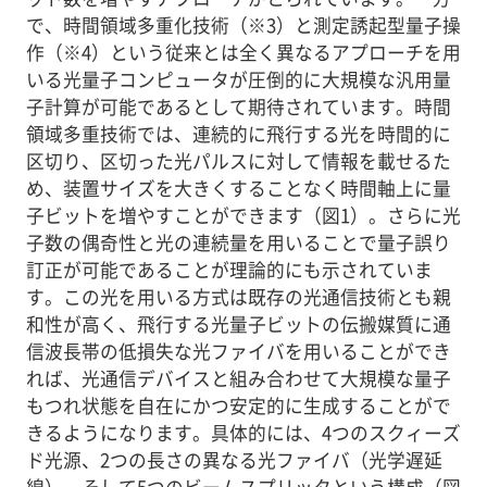
で、時間領域多重化技術（※3）と測定誘起型量子操
作（※4）という従来とは全く異なるアプローチを用
いる光量子コンピュータが圧倒的に大規模な汎用量
子計算が可能であるとして期待されています。時間
領域多重技術では、連続的に飛行する光を時間的に
区切り、区切った光パルスに対して情報を載せるた
め、装置サイズを大きくすることなく時間軸上に量
子ビットを増やすことができます（図1）。さらに光
子数の偶奇性と光の連続量を用いることで量子誤り
訂正が可能であることが理論的にも示されていま
す。この光を用いる方式は既存の光通信技術とも親
和性が高く、飛行する光量子ビットの伝搬媒質に通
信波長帯の低損失な光ファイバを用いることができ
れば、光通信デバイスと組み合わせて大規模な量子
もつれ状態を自在にかつ安定的に生成することがで
きるようになります。具体的には、4つのスクィーズ
ド光源、2つの長さの異なる光ファイバ（光学遅延