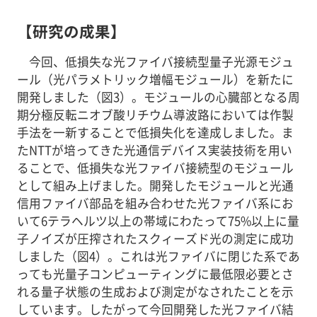
【研究の成果】
今回、低損失な光ファイバ接続型量子光源モジュ
ール（光パラメトリック増幅モジュール）を新たに
開発しました（図3）。モジュールの心臓部となる周
期分極反転ニオブ酸リチウム導波路においては作製
手法を一新することで低損失化を達成しました。ま
たNTTが培ってきた光通信デバイス実装技術を用い
ることで、低損失な光ファイバ接続型のモジュール
として組み上げました。開発したモジュールと光通
信用ファイバ部品を組み合わせた光ファイバ系にお
いて6テラヘルツ以上の帯域にわたって75%以上に量
子ノイズが圧搾されたスクィーズド光の測定に成功
しました（図4）。これは光ファイバに閉じた系であ
っても光量子コンピューティングに最低限必要とさ
れる量子状態の生成および測定がなされたことを示
しています。したがって今回開発した光ファイバ結