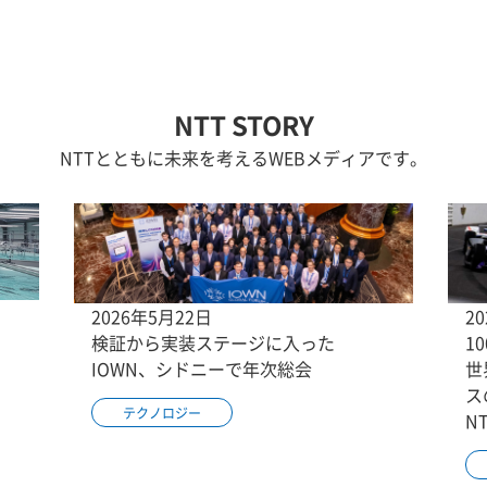
NTT STORY
NTTとともに未来を考えるWEBメディアです。
2026年5月22日
2
検証から実装ステージに入った
1
IOWN、シドニーで年次総会
世
ス
テクノロジー
N