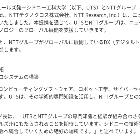
ウェールズ発―
シドニー工科大学（以下、UTS）とNTTグループ
d.、NTTテクノクロス株式会社、NTT Research, Inc.
いたしました。本提携を通じて、UTSとNTTグループは、ニ
ノロジーのグローバル展開を支援していきます。
設と、NTTグループがグローバルに展開しているDX（デジタル
進します。
拓
コシステムの構築
量子コンピューティングソフトウェア、ロボット工学、サイバーセ
す。UTSは、その学術的専門知識を活用し、NTTグループと
rfitt学長は、「UTSとNTTグループの専門知識と経験が組み
ルズ州にもたらされることを期待しています。シドニーの技術
会へ統合していくための絶好の場所です。」と述べています。