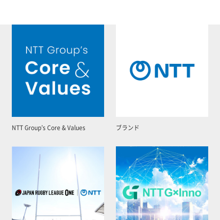
NTT Group’s Core & Values
ブランド