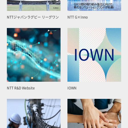
NTTジャパンラグビー リーグワン
NTT G×Inno
NTT R&D Website
IOWN