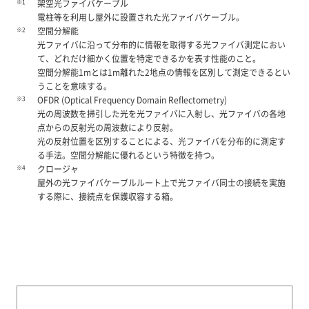
※1
架空光ファイバケーブル
電柱等を利用し屋外に設置された光ファイバケーブル。
※2
空間分解能
光ファイバに沿って分布的に情報を取得する光ファイバ測定におい
て、どれだけ細かく位置を特定できるかを表す性能のこと。
空間分解能1mとは1m離れた2地点の情報を区別して測定できるとい
うことを意味する。
※3
OFDR (Optical Frequency Domain Reflectometry)
光の周波数を掃引した光を光ファイバに入射し、光ファイバの各地
点からの反射光の周波数により反射。
光の反射位置を区別することによる、光ファイバを分布的に測定す
る手法。空間分解能に優れるという特徴を持つ。
※4
クロージャ
屋外の光ファイバケーブルルート上で光ファイバ同士の接続を実施
する際に、接続点を保護収容する箱。