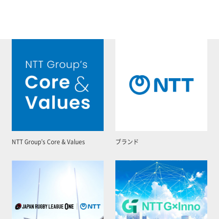
NTT Group’s Core & Values
ブランド