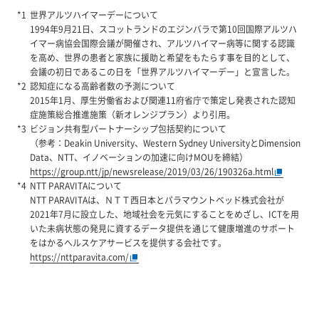
世界アルツハイマーデーについて
1994年9月21日、スコットランドのエジンバラで第10回国際アルツハ
イマー病協会国際会議が開催され、アルツハイマー病等に関する認識
を高め、世界の患者と家族に援助と希望をもたらす事を目的として、
会議の初日であるこの日を「世界アルツハイマーデー」と宣言した。
認知症になる高齢者数の予測について
2015年1月、厚生労働省および関連11府省庁で策定し発表された認知
症施策総合推進施策（新オレンジプラン）より引用。
ビジョン共有型パートナーシップ包括契約について
（参考：Deakin University、Western Sydney UniversityとDimension
Data、NTT、イノベーションの加速に向けMOUを締結）
https://group.ntt/jp/newsrelease/2019/03/26/190326a.html
NTT PARAVITAについて
NTT PARAVITAは、ＮＴＴ西日本とパラマウントベッド株式会社が
2021年7月に設立した、地域社会を元気にすることをめざし、ICTを用
いた未病状態の発見に資するデータ提供を通じて健康増進のサポート
をはかるへルスケアサービスを提供する会社です。
https://nttparavita.com/