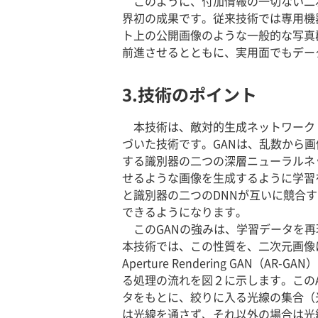
このように、付加情報の一切ない二
界初の成果です。従来技術では専用機
ト上の公開画像のような一般的な写真
前進させるとともに、実用面でもデー
3.技術のポイント
本技術は、敵対的生成ネットワーク（Gene
づいた技術です。GANは、乱数から
する識別器の二つの深層ニューラルネット
せるような画像を生成するように学習
と識別器の二つのDNNが互いに競合
できるようになります。
このGANの強みは、学習データを再
本技術では、この性質を、二次元画像
Aperture Rendering GA
る処理の流れを図２に示します。この
タをもとに、絞りに入る光線の集合（
は光線を通さず、それ以外の場合は光