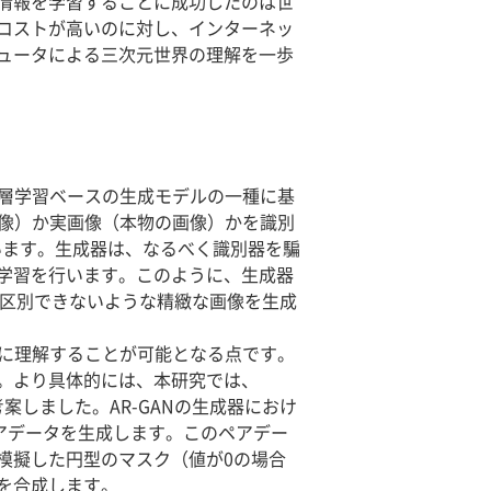
情報を学習することに成功したのは世
コストが高いのに対し、インターネッ
ュータによる三次元世界の理解を一歩
呼ばれる深層学習ベースの生成モデルの一種に基
画像）か実画像（本物の画像）かを識別
れています。生成器は、なるべく識別器を騙
学習を行います。このように、生成器
と区別できないような精緻な画像を生成
に理解することが可能となる点です。
。より具体的には、本研究では、
 を考案しました。AR-GANの生成器におけ
ペアデータを生成します。このペアデー
模擬した円型のマスク（値が0の場合
を合成します。