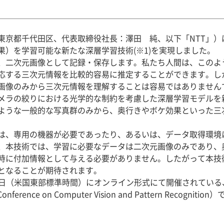
東京都千代田区、代表取締役社長：澤田 純、以下「NTT」）
果）を学習可能な新たな深層学習技術(※1)を実現しました。
二次元画像として記録・保存します。私たち人間は、このよ
応する三次元情報を比較的容易に推定することができます。し
画像のみから三次元情報を理解することは容易ではありません
ラの絞りにおける光学的な制約を考慮した深層学習モデルを
ような一般的な写真群のみから、奥行きやボケ効果といった三
、専用の機器が必要であったり、あるいは、データ取得環境
、本技術では、学習に必要なデータは二次元画像のみであり、
時に付加情報として与える必要がありません。したがって本技
となることが期待されます。
25日（米国東部標準時間）にオンライン形式にて開催されてい
erence on Computer Vision and Pattern Recogn