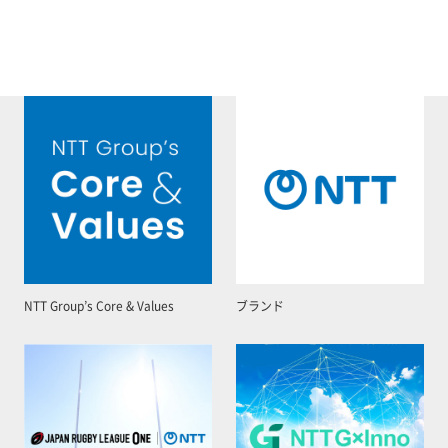
NTT Group’s Core & Values
ブランド