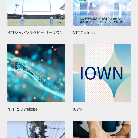
NTTジャパンラグビー リーグワン
NTT G×Inno
NTT R&D Website
IOWN