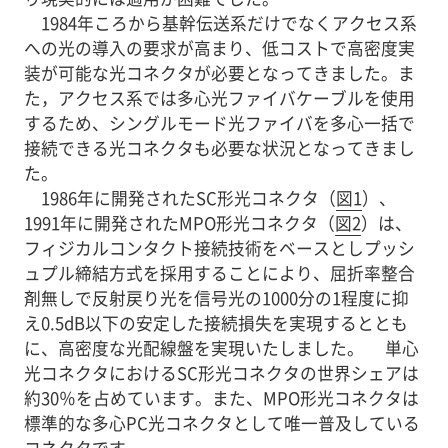
1984年ころから基幹伝送系だけでなくアクセス系
への光の導入の要求が高まり、低コストで高密度実
装が可能な光コネクタが必要となってきました。ま
た，アクセス系では多心光ファイバケーブルを使用
するため、シングルモード光ファイバを多心一括で
接続できる光コネクタも必要な状況となってきまし
た。
1986年に開発されたSC形光コネクタ（
図1
）、
1991年に開発されたMPO形光コネクタ（
図2
）は、
フィジカルコンタクト接続技術をベースとしプッシ
ュプル締結方式を採用することにより、屈折率整合
剤無しで反射戻り光を信号光の1000分の1程度に抑
え0.5dB以下の安定した接続損失を実現するととも
に、高密度な光配線盤を実現いたしました。 単心
光コネクタにおけるSC形光コネクタの世界シェアは
約30％を占めています。また、MPO形光コネクタは
標準的な多心PC光コネクタとして唯一普及している