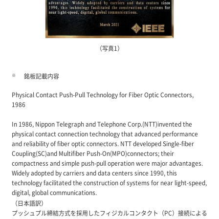
（写真1）
※
銘板記載内容
Physical Contact Push-Pull Technology for Fiber Optic Connectors,
1986
In 1986, Nippon Telegraph and Telephone Corp.(NTT)invented the
physical contact connection technology that advanced performance
and reliability of fiber optic connectors. NTT developed Single-fiber
Coupling(SC)and Multifiber Push-On(MPO)connectors; their
compactness and simple push-pull operation were major advantages.
Widely adopted by carriers and data centers since 1990, this
technology facilitated the construction of systems for near light-speed,
digital, global communications.
（日本語訳）
プッシュプル締結方式を採用したフィジカルコンタクト（PC）接続による