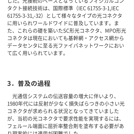
した。光接続のベースとなっているフィジカルコン
タクト接続技術は、国際標準（IEC 61755-3-1,IEC
61755-3-31,-32）として様々なタイプの光コネクタ
に用いられワールドワイドに普及しています。ま
た、これらの礎を築いたSC形光コネクタ、MPO形光
コネクタは現在においても基幹網・アクセス網から
データセンタに至る光ファイバネットワークにおい
て広く用いられています。
3．普及の過程
光通信システムの伝送容量の増大に伴いより、
1980年代には反射が少なく損失ばらつきの小さい光
コネクタが求められる状況となってきていました
が、当初の光コネクタで要求性能を実現するには、
フェルール端面に屈折率整合剤を塗布する必要があ
り現実的には適用が困難でした。