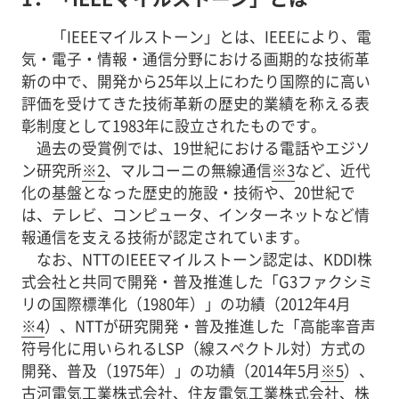
「IEEEマイルストーン」とは、IEEEにより、電
気・電子・情報・通信分野における画期的な技術革
新の中で、開発から25年以上にわたり国際的に高い
評価を受けてきた技術革新の歴史的業績を称える表
彰制度として1983年に設立されたものです。
過去の受賞例では、19世紀における電話やエジソ
ン研究所
※2
、マルコーニの無線通信
※3
など、近代
化の基盤となった歴史的施設・技術や、20世紀で
は、テレビ、コンピュータ、インターネットなど情
報通信を支える技術が認定されています。
なお、NTTのIEEEマイルストーン認定は、KDDI株
式会社と共同で開発・普及推進した「G3ファクシミ
リの国際標準化（1980年）」の功績（2012年4月
※4
）、NTTが研究開発・普及推進した「高能率音声
符号化に用いられるLSP（線スペクトル対）方式の
開発、普及（1975年）」の功績（2014年5月
※5
）、
古河電気工業株式会社、住友電気工業株式会社、株