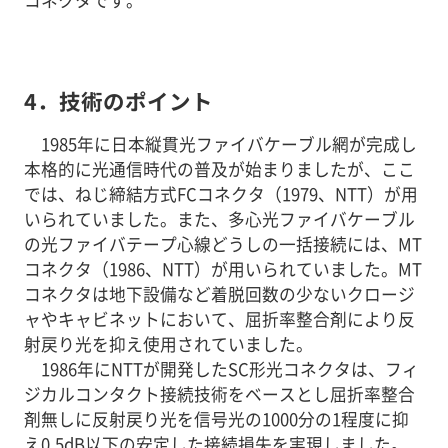
コネクタです。
4．技術のポイント
1985年に日本縦貫光ファイバケーブル網が完成し
本格的に光通信時代の普及が始まりましたが、ここ
では、ねじ締結方式FCコネクタ（1979、NTT）が用
いられていました。また、多心光ファイバケーブル
の光ファイバテープ心線どうしの一括接続には、MT
コネクタ（1986、NTT）が用いられていました。MT
コネクタは地下設備など着脱回数の少ないクロージ
ャやキャビネットにおいて、屈折率整合剤により反
射戻り光を抑え使用されていました。
1986年にNTTが開発したSC形光コネクタは、フィ
ジカルコンタクト接続技術をベースとし屈折率整合
剤無しに反射戻り光を信号光の1000分の1程度に抑
え0.5dB以下の安定した接続損失を実現しました。