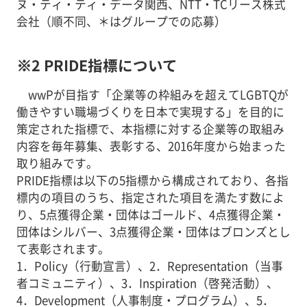
ヌ・ティ・ティ・データ関西、NTT・TCリース株式
会社（順不同、＊はグループでの応募）
※2 PRIDE指標について
wwPが目指す「企業等の枠組みを超えてLGBTQが
働きやすい職場づくりを日本で実現する」を目的に
策定された指標で、本指標に対する企業等の取組み
内容を毎年募集、表彰する、2016年度から始まった
取り組みです。
PRIDE指標は以下の5指標から構成されており、各指
標内の項目のうち、指定された項目を満たす数によ
り、5点獲得企業・団体はゴールド、4点獲得企業・
団体はシルバー、3点獲得企業・団体はブロンズとし
て表彰されます。
1．Policy（行動宣言）、2．Representation（当事
者コミュニティ）、3．Inspiration（啓発活動）、
4．Development（人事制度・プログラム）、5．