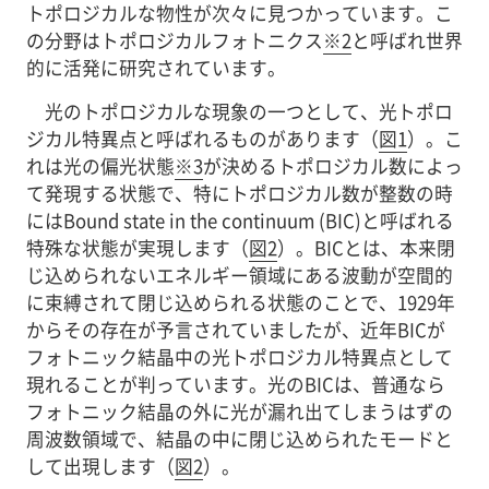
トポロジカルな物性が次々に見つかっています。こ
の分野はトポロジカルフォトニクス
※2
と呼ばれ世界
的に活発に研究されています。
光のトポロジカルな現象の一つとして、光トポロ
ジカル特異点と呼ばれるものがあります（
図1
）。こ
れは光の偏光状態
※3
が決めるトポロジカル数によっ
て発現する状態で、特にトポロジカル数が整数の時
にはBound state in the continuum (BIC)と呼ばれる
特殊な状態が実現します（
図2
）。BICとは、本来閉
じ込められないエネルギー領域にある波動が空間的
に束縛されて閉じ込められる状態のことで、1929年
からその存在が予言されていましたが、近年BICが
フォトニック結晶中の光トポロジカル特異点として
現れることが判っています。光のBICは、普通なら
フォトニック結晶の外に光が漏れ出てしまうはずの
周波数領域で、結晶の中に閉じ込められたモードと
して出現します（
図2
）。