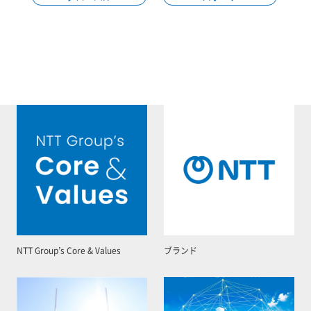
NTT Group’s Core & Values
ブランド