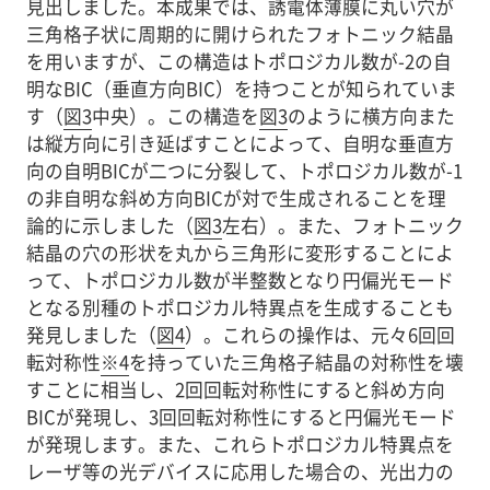
見出しました。本成果では、誘電体薄膜に丸い穴が
三角格子状に周期的に開けられたフォトニック結晶
を用いますが、この構造はトポロジカル数が-2の自
明なBIC（垂直方向BIC）を持つことが知られていま
す（
図3
中央）。この構造を
図3
のように横方向また
は縦方向に引き延ばすことによって、自明な垂直方
向の自明BICが二つに分裂して、トポロジカル数が-1
の非自明な斜め方向BICが対で生成されることを理
論的に示しました（
図3
左右）。また、フォトニック
結晶の穴の形状を丸から三角形に変形することによ
って、トポロジカル数が半整数となり円偏光モード
となる別種のトポロジカル特異点を生成することも
発見しました（
図4
）。これらの操作は、元々6回回
転対称性
※4
を持っていた三角格子結晶の対称性を壊
すことに相当し、2回回転対称性にすると斜め方向
BICが発現し、3回回転対称性にすると円偏光モード
が発現します。また、これらトポロジカル特異点を
レーザ等の光デバイスに応用した場合の、光出力の