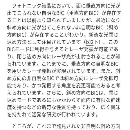
フォトニック結晶において、面に垂直方向に光が
出てこられない自明なBIC（垂直方向BIC）が存在す
ることは以前より知られていましたが、最近になり
斜め方向に光が出てこられない非自明なBIC（斜め
方向BIC）が存在することがわかり、新奇な光閉じ
込め方法として注目されています（
図2
下）。この
BICモードに利得を与えるとレーザ発振が可能であ
り、閉じ込め方向にレーザ光が出射されることが知
られています。これまでに、垂直方向の自明なBIC
を用いたレーザ発振が実現されています。また、斜
め方向の非自明なBICでは斜め方向にレーザ発振可
能であり、かつ発振する角度を変更可能であると考
えられています。さらに、斜め方向のBICは、閉じ
込めモードであるにもかかわらず面内に有限な群速
度を持つなどの新奇な性質を持っており、広く興味
を持たれて活発な研究が行われています。
ところが、これまで発見された非自明な斜め方向