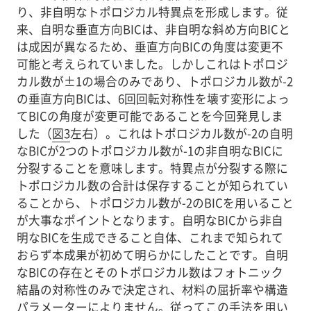
り、非自明なトポロジカル特異点を形成します。従
来、自明な垂直方向BICは、非自明な斜め方向BICと
は成因が異なるため、垂直方向BICの角度は変更不
可能と考えられていました。しかしこれはトポロジ
カル数が±1の場合のみであり、トポロジカル数が-2
の垂直方向BICは、6回回転対称性を壊す変形によっ
てBICの角度が変更可能であることを今回発見しま
した（
図3
左右）。これはトポロジカル数が-2の自明
なBICが2つのトポロジカル数が-1の非自明なBICに
分裂することを意味します。特異点が分裂する際に
トポロジカル数の合計は保存することが知られてい
ることから、トポロジカル数が-2のBICを用いること
が大事なポイントとなります。自明なBICから非自
明なBICを生成できること自体、これまで知られて
おらず本成果が初めて明らかにしたことです。自明
なBICの存在とそのトポロジカル数はフォトニック
結晶の対称性のみで決定され、材料の屈折率や構造
パラメーターによりません。従ってこの手法を用い