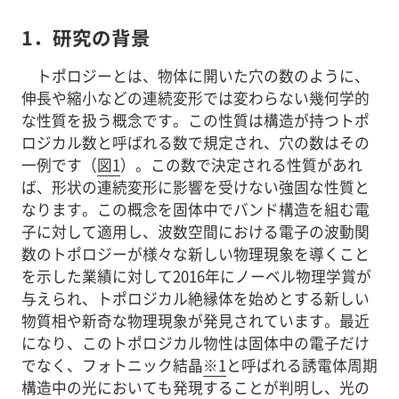
1．
研究の背景
トポロジーとは、物体に開いた穴の数のように、
伸長や縮小などの連続変形では変わらない幾何学的
な性質を扱う概念です。この性質は構造が持つトポ
ロジカル数と呼ばれる数で規定され、穴の数はその
一例です（
図1
）。この数で決定される性質があれ
ば、形状の連続変形に影響を受けない強固な性質と
なります。この概念を固体中でバンド構造を組む電
子に対して適用し、波数空間における電子の波動関
数のトポロジーが様々な新しい物理現象を導くこと
を示した業績に対して2016年にノーベル物理学賞が
与えられ、トポロジカル絶縁体を始めとする新しい
物質相や新奇な物理現象が発見されています。最近
になり、このトポロジカル物性は固体中の電子だけ
でなく、フォトニック結晶
※1
と呼ばれる誘電体周期
構造中の光においても発現することが判明し、光の