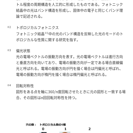
トル程度の周期構造を人工的に形成したものである。フォトニック
結晶中の光はバンド構造を形成し、固体中の電子と同じくバンド理
論で記述される。
※2
トポロジカルフォトニクス
※1
フォトニック結晶
中の光のバンド構造を反映した光のモードのト
ポロジカルな性質に関する研究を指す。
※3
偏光状態
光の電場ベクトルの振動方向を表す。光の電場ベクトルは進行方向
と垂直方向を向いており、電場の振動方向が一定である場合直線偏
光と呼ばれる。電場の振動方向が円を描く場合は円偏光と呼ばれ、
電場の振動方向が楕円を描く場合は楕円偏光と呼ばれる。
※4
回転対称性
図形をある点を軸に360/n度回転させたときに元の図形と一致する場
合、その図形はn回回転対称性を持つ。