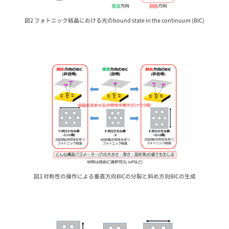
図2 フォトニック結晶における光のbound state in the continuum (BIC)
図3 対称性の操作による垂直方向BICの分裂と斜め方向BICの生成