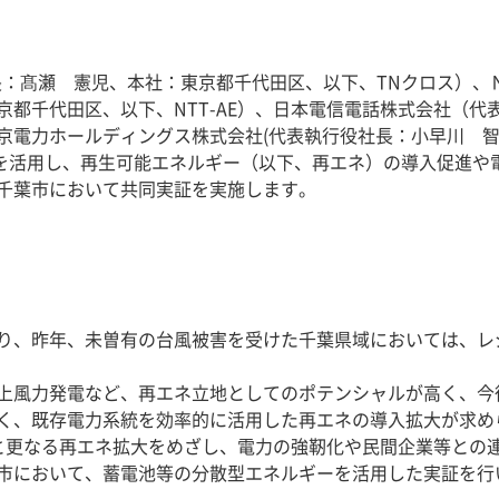
長：髙瀬 憲児、本社：東京都千代田区、以下、TNクロス）、
京都千代田区、以下、NTT-AE）、日本電信電話株式会社（代
東京電力ホールディングス株式会社(代表執行役社長：小早川 
等を活用し、再生可能エネルギー（以下、再エネ）の導入促進や
千葉市において共同実証を実施します。
り、昨年、未曽有の台風被害を受けた千葉県域においては、レ
上風力発電など、再エネ立地としてのポテンシャルが高く、今
く、既存電力系統を効率的に活用した再エネの導入拡大が求め
と更なる再エネ拡大をめざし、電力の強靭化や民間企業等との
市において、蓄電池等の分散型エネルギーを活用した実証を行