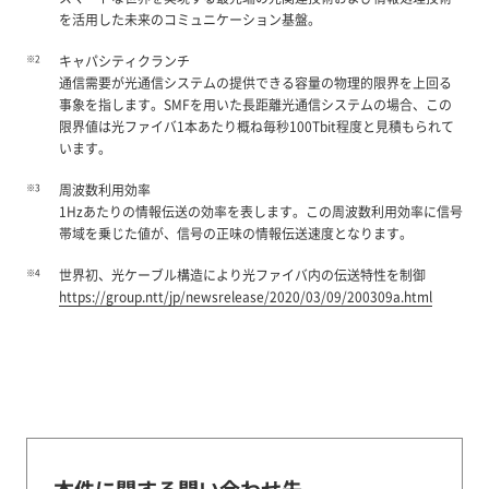
を活用した未来のコミュニケーション基盤。
※2
キャパシティクランチ
通信需要が光通信システムの提供できる容量の物理的限界を上回る
事象を指します。SMFを用いた長距離光通信システムの場合、この
限界値は光ファイバ1本あたり概ね毎秒100Tbit程度と見積もられて
います。
※3
周波数利用効率
1Hzあたりの情報伝送の効率を表します。この周波数利用効率に信号
帯域を乗じた値が、信号の正味の情報伝送速度となります。
※4
世界初、光ケーブル構造により光ファイバ内の伝送特性を制御
https://group.ntt/jp/newsrelease/2020/03/09/200309a.html