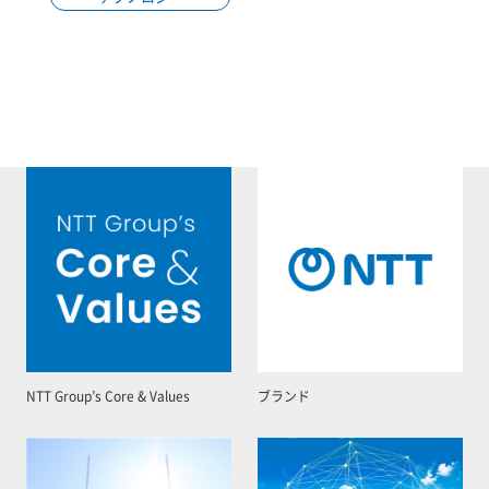
NTT Group’s Core & Values
ブランド