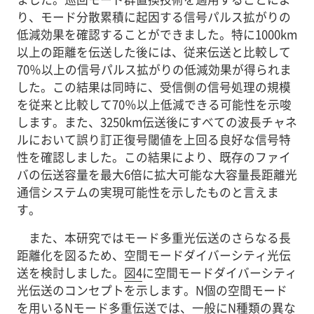
り、モード分散累積に起因する信号パルス拡がりの
低減効果を確認することができました。特に1000km
以上の距離を伝送した後には、従来伝送と比較して
70％以上の信号パルス拡がりの低減効果が得られま
した。この結果は同時に、受信側の信号処理の規模
を従来と比較して70％以上低減できる可能性を示唆
します。また、3250km伝送後にすべての波長チャネ
ルにおいて誤り訂正復号閾値を上回る良好な信号特
性を確認しました。この結果により、既存のファイ
バの伝送容量を最大6倍に拡大可能な大容量長距離光
通信システムの実現可能性を示したものと言えま
す。
また、本研究ではモード多重光伝送のさらなる長
距離化を図るため、空間モードダイバーシティ光伝
送を検討しました。
図4
に空間モードダイバーシティ
光伝送のコンセプトを示します。N個の空間モード
を用いるNモード多重伝送では、一般にN種類の異な