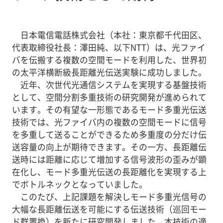
日本電信電話株式会社（本社：東京都千代田区、
代表取締役社長：澤田純、以下NTT）は、光ファイ
バを伝搬する複数の空間モードを利用した、世界初
の太平洋横断級長距離光伝送実験に成功しました。
近年、次世代光通信システムを実現する基盤技術
として、空間分割多重技術の研究開発が進められて
います。その有望な一形態であるモード多重光伝送
技術では、光ファイバ内の複数の空間モードに信号
を多重して送ることができるため多重度の分だけ伝
送容量の向上が期待できます。その一方、長距離伝
送時には距離に応じて増加する信号波形の歪みが顕
在化し、モード多重光伝送の長距離化を実現する上
でボトルネックとなっていました。
このたび、上記課題を解決しモード多重光信号の
大幅な長距離伝送を可能にする伝送技術（巡回モー
ド群置換）を新たに研究開発しました。本技術の適