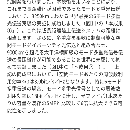
究開発を行いました。本技術を用いることにより、
これまで長距離化が困難であったモード多重光伝送
において、3250kmにわたる世界最長の6モード多重
光伝送実験の実証に成功しました（
図1
中の「本成果
①」）。これは超長距離陸上伝送システムの距離に
相当します。さらに、多重度を柔軟に制御可能な空
間モードダイバーシティ光伝送と組み合わせ、
9000kmを超える太平洋横断級のモード多重光信号伝
送の長距離化が可能であることを世界に先駆けて初
めて実証しました（
図1
中の「本成果②」）。 上
記の両成果において、1空間モードあたりの周波数利
用効率
※3
は3.0bit／s／Hzとなります。特に6モード
多重伝送の場合、モード多重光信号としての周波数
利用効率は18bit／s／Hzに達し、光ファイバ1本あた
りの容量を既存のSMFと比較して6倍に拡大できる可
能性を示しました。