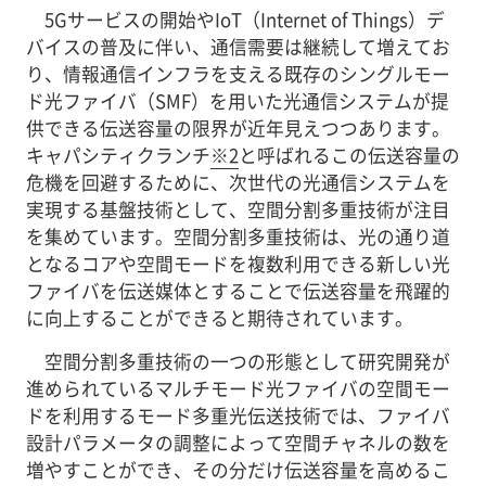
5Gサービスの開始やIoT（Internet of Things）デ
バイスの普及に伴い、通信需要は継続して増えてお
り、情報通信インフラを支える既存のシングルモー
ド光ファイバ（SMF）を用いた光通信システムが提
供できる伝送容量の限界が近年見えつつあります。
キャパシティクランチ
※2
と呼ばれるこの伝送容量の
危機を回避するために、次世代の光通信システムを
実現する基盤技術として、空間分割多重技術が注目
を集めています。空間分割多重技術は、光の通り道
となるコアや空間モードを複数利用できる新しい光
ファイバを伝送媒体とすることで伝送容量を飛躍的
に向上することができると期待されています。
空間分割多重技術の一つの形態として研究開発が
進められているマルチモード光ファイバの空間モー
ドを利用するモード多重光伝送技術では、ファイバ
設計パラメータの調整によって空間チャネルの数を
増やすことができ、その分だけ伝送容量を高めるこ