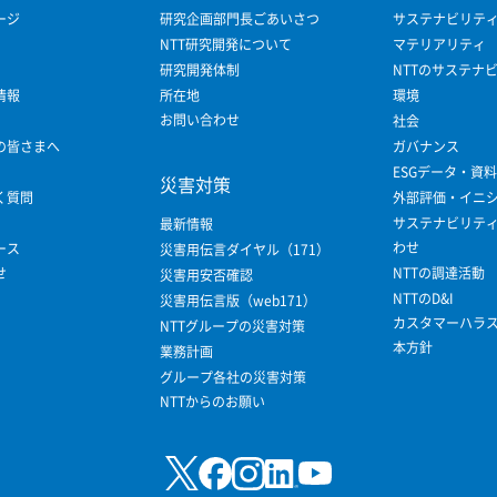
ージ
研究企画部門長ごあいさつ
サステナビリテ
NTT研究開発について
マテリアリティ
研究開発体制
NTTのサステナ
情報
所在地
環境
お問い合わせ
社会
の皆さまへ
ガバナンス
ESGデータ・資料
災害対策
く質問
外部評価・イニ
サステナビリテ
最新情報
わせ
ース
災害用伝言ダイヤル（171）
せ
NTTの調達活動
災害用安否確認
NTTのD&I
災害用伝言版（web171）
カスタマーハラ
NTTグループの災害対策
本方針
業務計画
グループ各社の災害対策
NTTからのお願い