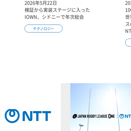
2026年5月22日
2
検証から実装ステージに入った
1
IOWN、シドニーで年次総会
世
ス
テクノロジー
N