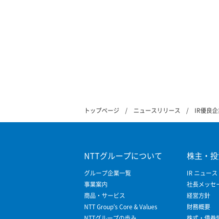
トップページ
ニュースリリース
IR優良
NTTグループについて
株主・投
グループ企業一覧
IR ニュース
事業案内
社長メッセ
商品・サービス
経営方針
NTT Group's Core & Values
財務概要
NTTグループの歩み
株式・債券