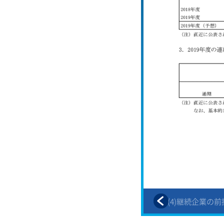
算
2．(3)【要約四半期連結持分変
2．(4)継続企業の