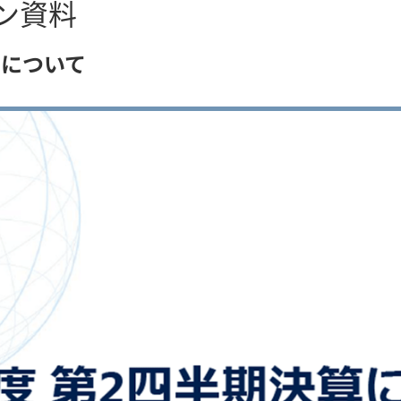
ン資料
算について