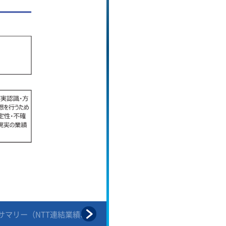
結サマリー（NTT連結業績、
1.連結サマリー（中期財務目