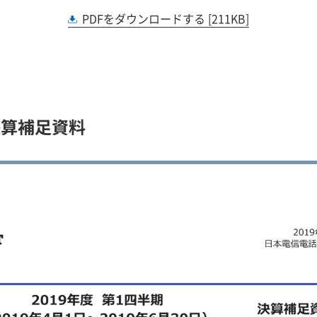
発事象
〔IFRS〕（連結） 1
〔IF
PDFをダウンロードする [211KB]
決算補足資料