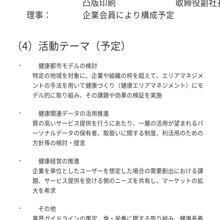
凸版印刷
取締役副社
理事：
企業会員により構成予定
（4）活動テーマ（予定）
・
健康都市モデルの検討
特定の地域を対象に、企業や組織の枠を超えて、エリアマネジメ
ントの手法を用いて健康づくり（健康エリアマネジメント）にモ
デル的に取り組み、その課題や効果の検証を実施
・
健康関連データの活用推進
質の高いサービス提供を行うにあたり、一層の活用が望まれるパ
ーソナルデータの保有者、取扱いに関する制度、利活用のための
方針等の検討・提言
・
健康経営の推進
企業を単位としたユーザーを想定した場合の需要創出における課
題、サービス提供を受ける側のニーズを共有し、マーケットの拡
大を希求
・
その他
業界ガイドラインの策定、食・栄養に関する取り組み、健康長寿