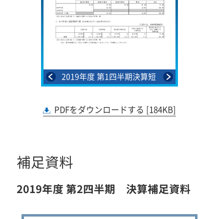
前提に関す
2019年度 第1四半期決算短
2019
発事象
信〔IFRS〕（連結） 1
信〔I
PDFをダウンロードする [184KB]
補足資料
2019年度 第2四半期 決算補足資料