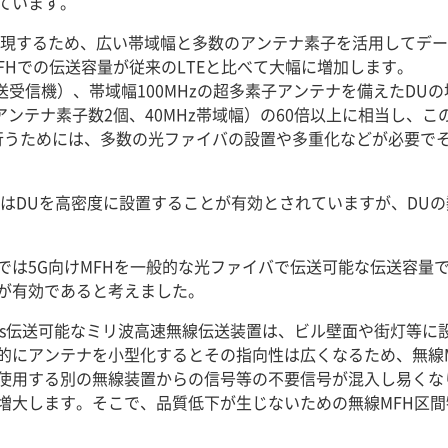
ています。
現するため、広い帯域幅と多数のアンテナ素子を活用してデータを送
MFHでの伝送容量が従来のLTEと比べて大幅に増加します。
受信機）、帯域幅100MHzの超多素子アンテナを備えたDUの場合
アンテナ素子数2個、40MHz帯域幅）の60倍以上に相当し、こ
バで行うためには、多数の光ファイバの設置や多重化などが必要で
ではDUを高密度に設置することが有効とされていますが、DUの
は5G向けMFHを一般的な光ファイバで伝送可能な伝送容量であ
が有効であると考えました。
bps伝送可能なミリ波高速無線伝送装置は、ビル壁面や街灯等
的にアンテナを小型化するとその指向性は広くなるため、無線
使用する別の無線装置からの信号等の不要信号が混入し易くな
増大します。そこで、品質低下が生じないための無線MFH区