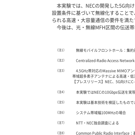
本実験では、NECの開発した5G向
設置条件に基づいて無線化することで、
られる高速・大容量通信の要件を満た
今後は、光・無線MFH区間の伝送帯
（注1）
無線モバイルフロントホール：集約
（注2）
Centralized-Radio Acce
（注3）
4.5GHz帯対応のMassive 
帯域超多素子アンテナによる高速・低
【プレスリリース】NEC、5G向けに
（注4）
本実験ではNECの10Gbps伝送を実現する
（注5）
本実験は基本技術を検証したもので
（注6）
システム帯域幅100MHzの場合
（注7）
NTT・NEC独自調査による
（注8）
Common Public Radio In