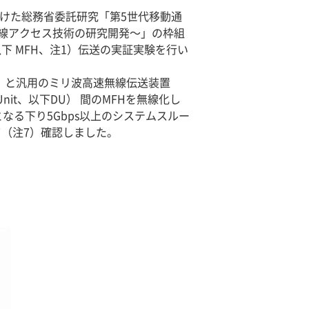
向けた総務省委託研究「第5世代移動通
線アクセス技術の研究開発～」の枠組
、以下 MFH、注1）伝送の実証実験を行い
3）と汎用のミリ波高速無線伝送装置
 Unit、以下DU） 間のMFHを無線化し
なる下り5Gbps以上のシステムスルー
て（注7）確認しました。