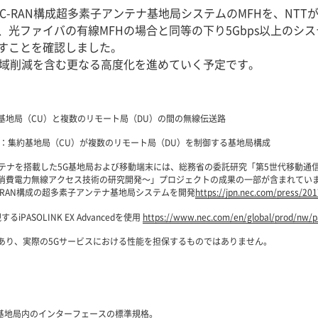
けC-RAN構成超多素子アンテナ基地局システムのMFHを、NT
光ファイバの有線MFHの場合と同等の下り5Gbps以上のシ
すことを確認しました。
域削減を含む更なる高度化を進めていく予定です。
基地局（CU）と複数のリモート局（DU）の間の無線伝送路
ss Network：集約基地局（CU）が複数のリモート局（DU）を制御する基地局構成
MIMOアンテナを搭載した5G基地局および移動端末には、総務省の委託研究「第5世代移
消費電力無線アクセス技術の研究開発～」プロジェクトの成果の一部が含まれてい
C-RAN構成の超多素子アンテナ基地局システムを開発
https://jpn.nec.com/press/2
iPASOLINK EX Advancedを使用
https://www.nec.com/en/global/prod/nw/pa
あり、実際の5Gサービスにおける性能を担保するものではありません。
terface：基地局内のインターフェースの標準規格。