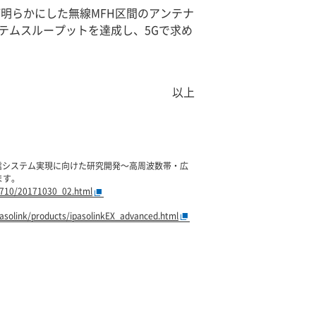
Tが明らかにした無線MFH区間のアンテナ
ステムスループットを達成し、5Gで求め
以上
動通信システム実現に向けた研究開発～高周波数帯・広
ます。
01710/20171030_02.html
solink/products/ipasolinkEX_advanced.html