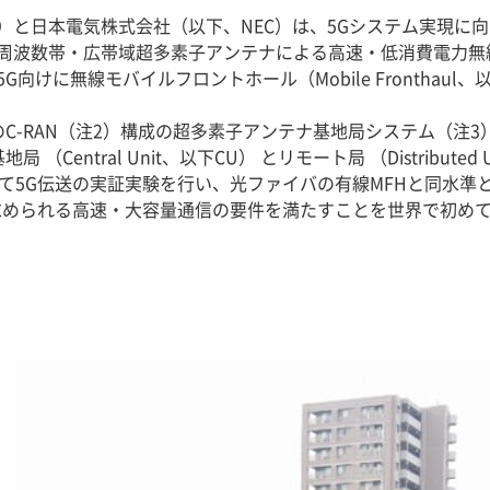
）と日本電気株式会社（以下、NEC）は、5Gシステム実現に
周波数帯・広帯域超多素子アンテナによる高速・低消費電力無
向けに無線モバイルフロントホール（Mobile Fronthaul
応のC-RAN（注2）構成の超多素子アンテナ基地局システム（注
Central Unit、以下CU） とリモート局 （Distributed
て5G伝送の実証実験を行い、光ファイバの有線MFHと同水準と
で求められる高速・大容量通信の要件を満たすことを世界で初め