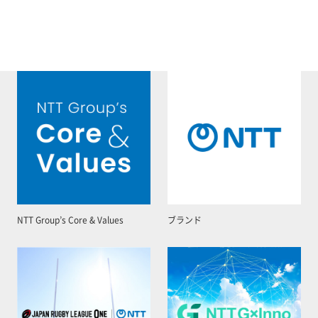
NTT Group’s Core & Values
ブランド