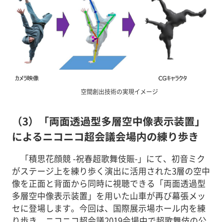
空間創出技術の実現イメージ
（3）「両面透過型多層空中像表示装置」
によるニコニコ超会議会場内の練り歩き
「積思花顔競 -祝春超歌舞伎賑-」にて、初音ミク
がステージ上を練り歩く演出に活用された3層の空中
像を正面と背面から同時に視聴できる「両面透過型
多層空中像表示装置」を用いた山車が再び幕張メッ
セに登場します。今回は、国際展示場ホール内を練
り歩き、ニコニコ超会議2019会場中で超歌舞伎の公