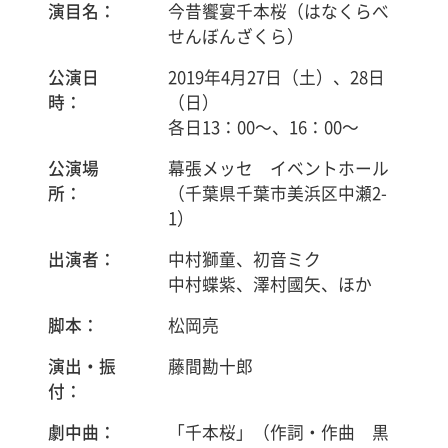
演目名：
今昔饗宴千本桜（はなくらべ
せんぼんざくら）
公演日
2019年4月27日（土）、28日
時：
（日）
各日13：00～、16：00～
公演場
幕張メッセ イベントホール
所：
（千葉県千葉市美浜区中瀬2-
1）
出演者：
中村獅童、初音ミク
中村蝶紫、澤村國矢、ほか
脚本：
松岡亮
演出・振
藤間勘十郎
付：
劇中曲：
「千本桜」（作詞・作曲 黒