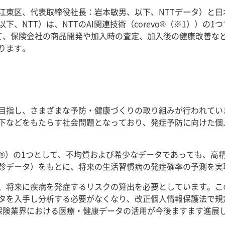
都江東区、代表取締役社長：岩本敏男、以下、NTTデータ）と
、NTT）は、NTTのAI関連技術（corevo®（※1））の
て、保険会社の商品開発や加入時の査定、加入後の健康改善な
ります。
目指し、さまざまな予防・健康づくりの取り組みが行われてい
下などをもたらす社会問題となっており、発症予防に向けた個
revo®）の1つとして、不均質および希少なデータであっても、
診データ）をもとに、将来の生活習慣病の発症確率の予測を実
、将来に疾病を発症するリスクの算出を必要としています。こ
タを入手し分析する必要がなくなり、改正個人情報保護法で規
保険業界における医療・健康データの活用が今後ますます進展