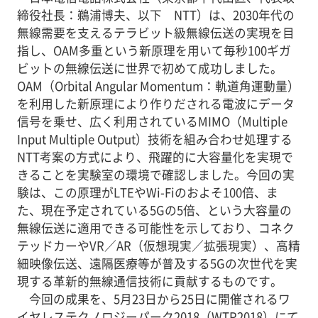
締役社長：鵜浦博夫、以下 NTT）は、2030年代の
無線需要を支えるテラビット級無線伝送の実現を目
指し、OAM多重という新原理を用いて毎秒100ギガ
ビットの無線伝送に世界で初めて成功しました。
OAM（Orbital Angular Momentum：軌道角運動量）
を利用した新原理により作りだされる電波にデータ
信号を乗せ、広く利用されているMIMO（Multiple
Input Multiple Output）技術を組み合わせ処理する
NTT考案の方式により、飛躍的に大容量化を実現で
きることを実験室の環境で確認しました。今回の実
験は、この原理がLTEやWi-Fiのおよそ100倍、ま
た、現在予定されている5Gの5倍、という大容量の
無線伝送に適用できる可能性を示しており、コネク
テッドカーやVR／AR（仮想現実／拡張現実）、高精
細映像伝送、遠隔医療等が普及する5Gの次世代を実
現する革新的無線通信技術に貢献するものです。
今回の成果を、5月23日から25日に開催されるワ
イヤレステクノロジーパーク2018（WTP2018）にて