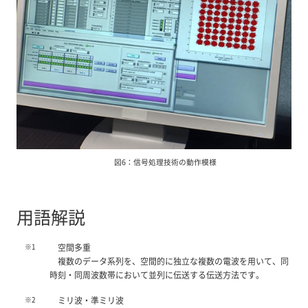
図6：信号処理技術の動作模様
用語解説
※1
空間多重
複数のデータ系列を、空間的に独立な複数の電波を用いて、同
時刻・同周波数帯において並列に伝送する伝送方法です。
※2
ミリ波・準ミリ波