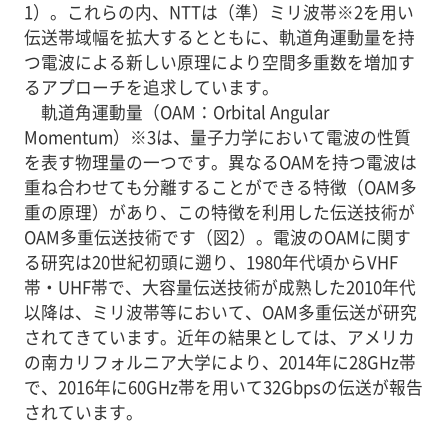
1）。これらの内、NTTは（準）ミリ波帯※2を用い
伝送帯域幅を拡大するとともに、軌道角運動量を持
つ電波による新しい原理により空間多重数を増加す
るアプローチを追求しています。
軌道角運動量（OAM：Orbital Angular
Momentum）※3は、量子力学において電波の性質
を表す物理量の一つです。異なるOAMを持つ電波は
重ね合わせても分離することができる特徴（OAM多
重の原理）があり、この特徴を利用した伝送技術が
OAM多重伝送技術です（図2）。電波のOAMに関す
る研究は20世紀初頭に遡り、1980年代頃からVHF
帯・UHF帯で、大容量伝送技術が成熟した2010年代
以降は、ミリ波帯等において、OAM多重伝送が研究
されてきています。近年の結果としては、アメリカ
の南カリフォルニア大学により、2014年に28GHz帯
で、2016年に60GHz帯を用いて32Gbpsの伝送が報告
されています。