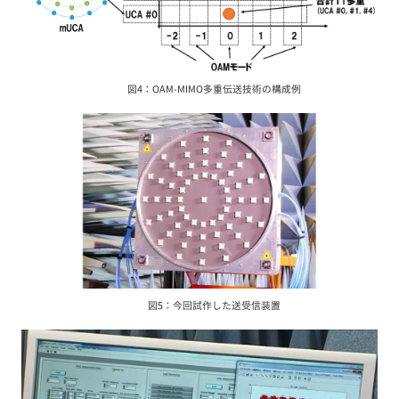
図4：OAM-MIMO多重伝送技術の構成例
図5：今回試作した送受信装置