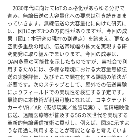
2030年代に向けてIoTの本格化があらゆる分野で
進み、無線伝送の大容量化への要求は引き続き高ま
っていきます。無線伝送の大容量化に向けた研究に
は、図1に示す3つの方向性がありますが、今回の成
果（図1：本研究の現在の到達点）を踏まえ、更なる
空間多重数の増加、伝送帯域幅の拡大を実現する研
究開発に取り組んでまいります。今回の成果は、
OAM多重の可能性を示したものですが、実社会で利
用するためには、多様な環境における大容量無線伝
送の実験評価、及びそこで顕在化する課題の解決が
必要です。次のステップとして、屋外での伝送実験
によりフィールドでの実現性を検証する予定です。
最終的に本技術が利用可能になれば、コネクテッド
カーやVR／AR（仮想現実／拡張現実）、高精細映像
伝送、遠隔医療等が普及する5Gの次世代を実現する
革新的無線通信技術に貢献し、例えば、図3に示すよ
うな用途に利用することが可能となると考えていま