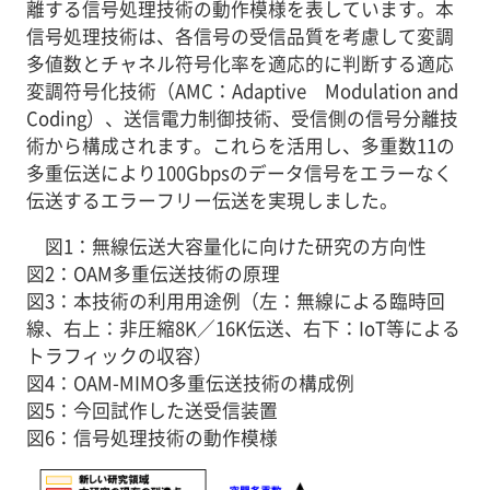
離する信号処理技術の動作模様を表しています。本
信号処理技術は、各信号の受信品質を考慮して変調
多値数とチャネル符号化率を適応的に判断する適応
変調符号化技術（AMC：Adaptive Modulation and
Coding）、送信電力制御技術、受信側の信号分離技
術から構成されます。これらを活用し、多重数11の
多重伝送により100Gbpsのデータ信号をエラーなく
伝送するエラーフリー伝送を実現しました。
図1：
無線伝送大容量化に向けた研究の方向性
図2：
OAM多重伝送技術の原理
図3：
本技術の利用用途例（左：無線による臨時回
線、右上：非圧縮8K／16K伝送、右下：IoT等による
トラフィックの収容）
図4：
OAM-MIMO多重伝送技術の構成例
図5：
今回試作した送受信装置
図6：
信号処理技術の動作模様