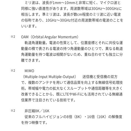
ミリ波は、波長が1mm～10mmと非常に短く、マイクロ波と
同様に強い直進性があります。周波数帯域は30GHz～300GHzに
相当します。準ミリ波は、波長が数cm程度のミリ波に近い電波
の俗称であり、10GHz～30GHz付近の周波数帯域の電波のことを
いいます。
※2
OAM（Orbital Angular Momentum）
軌道角運動量。電波の性質として、位置座標とそれに共役な運
動量の積で表される電波の持つ角運動量のひとつで、異なる軌道
角運動量を持つ電波は相関がないため、重ね合わせても独立に分
離できます。
※2
MIMO
（Multiple-Input Multiple-Output） 送信機と受信機の双方
で、複数のアンテナを用いて通信品質を向上する無線信号処理技
術。帯域幅や電力の拡大なくスループットや通信距離等を大きく
改善できることから、既にLTEやWi-Fiにも活用されている無線通
信業界で注目されている技術です。
※2
非圧縮8K／16K
従来のフルハイビジョンの8倍（8K）・16倍（16K）の解像度
を持つ映像です。