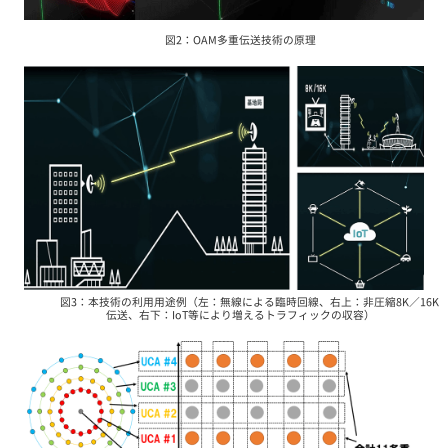
図2：OAM多重伝送技術の原理
図3：本技術の利用用途例（左：無線による臨時回線、右上：非圧縮8K／16K
伝送、右下：IoT等により増えるトラフィックの収容）