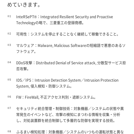
めていきます。
※1
InteRSePT®：Integrated Resilient Security and Proactive
Technologyの略で、三菱重工の登録商標。
※2
可用性：システムを停止することなく継続して稼働できること。
※3
マルウェア：Malware, Malicious Softwareの短縮語で悪意のあるソ
フトウェア。
※4
DDoS攻撃：Distributed Denial of Service attack, 分散型サービス拒
否攻撃。
※5
IDS／IPS：Intrusion Detection System／Intrusion Protection
System, 侵入検知・防御システム。
※6
FW：FireWall, 不正アクセス判別・遮断システム。
※7
セキュリティ統合管理・制御技術：対象機器／システムの状態や異
常発生のイベントなど、攻撃の検知にまつわる情報を収集・分析
し、対処装置群を統合制御して多層的な防御を実現する技術。
※8
ふるまい検知処理：対象機器／システムのいつもの運転状態と異な