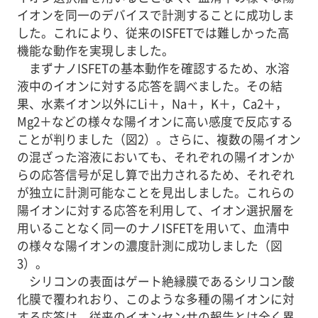
イオンを同一のデバイスで計測することに成功しま
した。これにより、従来のISFETでは難しかった高
機能な動作を実現しました。
まずナノISFETの基本動作を確認するため、水溶
液中のイオンに対する応答を調べました。その結
果、水素イオン以外にLi＋，Na＋，K＋，Ca2＋，
Mg2＋などの様々な陽イオンに高い感度で反応する
ことが判りました（図2）。さらに、複数の陽イオン
の混ざった溶液においても、それぞれの陽イオンか
らの応答信号が足し算で出力されるため、それぞれ
が独立に計測可能なことを見出しました。これらの
陽イオンに対する応答を利用して、イオン選択層を
用いることなく同一のナノISFETを用いて、血清中
の様々な陽イオンの濃度計測に成功しました（図
3）。
シリコンの表面はゲート絶縁膜であるシリコン酸
化膜で覆われおり、このような多種の陽イオンに対
する応答は、従来のイオンセンサの報告とは全く異