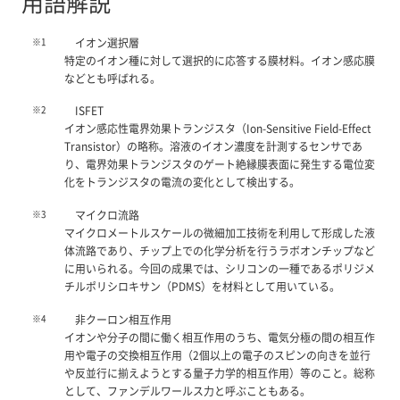
用語解説
※1
イオン選択層
特定のイオン種に対して選択的に応答する膜材料。イオン感応膜
などとも呼ばれる。
※2
ISFET
イオン感応性電界効果トランジスタ（Ion-Sensitive Field-Effect
Transistor）の略称。溶液のイオン濃度を計測するセンサであ
り、電界効果トランジスタのゲート絶縁膜表面に発生する電位変
化をトランジスタの電流の変化として検出する。
※3
マイクロ流路
マイクロメートルスケールの微細加工技術を利用して形成した液
体流路であり、チップ上での化学分析を行うラボオンチップなど
に用いられる。今回の成果では、シリコンの一種であるポリジメ
チルポリシロキサン（PDMS）を材料として用いている。
※4
非クーロン相互作用
イオンや分子の間に働く相互作用のうち、電気分極の間の相互作
用や電子の交換相互作用（2個以上の電子のスピンの向きを並行
や反並行に揃えようとする量子力学的相互作用）等のこと。総称
として、ファンデルワールス力と呼ぶこともある。