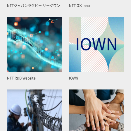
NTTジャパンラグビー リーグワン
NTT G×Inno
NTT R&D Website
IOWN