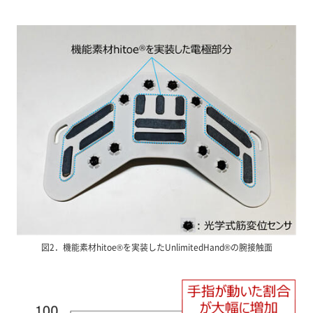
図2．機能素材hitoe®を実装したUnlimitedHand®の腕接触面