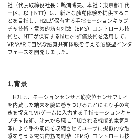
社（代表取締役社長：鵜浦博夫、本社：東京都千代
田区、以下NTT）は、新たな触覚体験を提供するこ
とを目指し、H2Lが保有する手指モーションキャプ
チャ技術・電気的筋肉刺激（EMS）コントロール技
術と、NTTが保有するhitoe®評価技術を活用して、
VRやARに自然な触覚共有体験を与える触感型インタ
フェースを開発しました。
1.背景
H2Lは、モーションセンサと筋変位センサアレイ
を内蔵した端末を腕に巻きつけることにより手の動
きを捉えてVRゲームに入力する手指モーションキャ
プチャ技術、端末から腕に印加される機能的電気刺
激により手の筋肉を収縮させてユーザに擬似的な触
感を与える電気的筋肉刺激（EMS）コントロール技