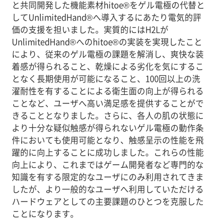
と共同開発した機能素材hitoe®をゲル電極の代替と
してUnlimitedHand®へ導入するにあたり電気的評
価の支援を担いました。実質的にはH2Lが
UnlimitedHand®へのhitoe®の実装を実現したこと
により、従来のゲル電極の課題を解消し、爽快な装
着感が得られること、乾燥による劣化を気にするこ
となく長期使用が可能になること、100回以上の洗
濯耐性を有することによる衛生面の向上が得られる
ことなど、ユーザへ高い満足感を提供することがで
きることとなりました。さらに、各人の肌の状態に
より十分な疑似触感が得られないゲル電極の動作条
件においても使用可能となり、触感呈示の性能を飛
躍的に向上することに成功しました。これらの性能
向上により、これまではゲーム開発者など専門的な
知識を有する限定的なユーザにのみ利用されてきま
したが、より一般的なユーザへ利用していただける
ハードウェアとしての主要課題のひとつを克服した
ことになります。