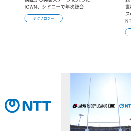
IOWN、シドニーで年次総会
世
ス
テクノロジー
N