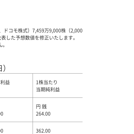
式）7,459万9,000株（2,000
に公表した予想数値を修正いたします。
ん。
日）
純利益
1株当たり
当期純利益
円
円 銭
00
264.00
00
362.00