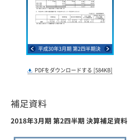
その他の
平成30年3月期 第2四半期決
平成30
≫
算短信〔米国基準〕（連
算短
結）1
PDFをダウンロードする [584KB]
補足資料
2018年3月期 第2四半期 決算補足資料