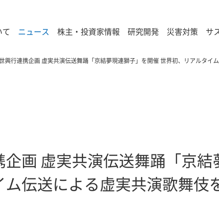
いて
ニュース
株主・投資家情報
研究開発
災害対策
サ
世興行連携企画 虚実共演伝送舞踊「京結夢現連獅子」を開催 世界初、リアルタイ
携企画 虚実共演伝送舞踊「京結
イム伝送による虚実共演歌舞伎