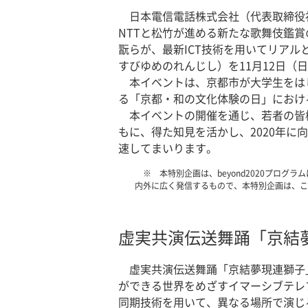
日本電信電話株式会社（代表取締役
NTTと松竹が進める新たな歌舞伎鑑
翫らが、最新ICT技術を用いてリア
すびゆめのれんじし）を11月12日
本イベントは、京都市が大学生をは
る「京都・和の文化体験の日」におけ
本イベントの開催を通じ、若者の皆様
もに、得た知見を活かし、2020年に
速してまいります。
本特別企画は、beyond2020プロ
内外に広く発信するもので、本特別企画は、こ
虚実共演伝送舞踊「京結
虚実共演伝送舞踊「京結夢現連獅子
ができる世界をめざすイマーシブテレプ
同期技術を用いて、異なる場所で演じ