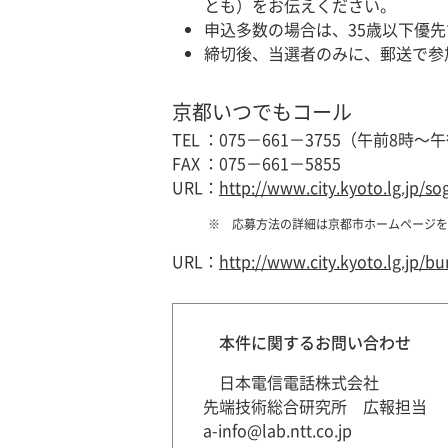
とも）をお伝えください。
申込多数の場合は、35歳以下優
締切後、当選者のみに、郵送で参
京都いつでもコール
TEL
：
075－661－3755（午前8時～
FAX
：
075－661－5855
URL
：
http://www.city.kyoto.lg.jp/
応募方法の詳細は京都市ホームページを
URL
：
http://www.city.kyoto.lg.jp/
本件に関するお問い合わせ
日本電信電話株式会社
先端技術総合研究所 広報担当
a-info@lab.ntt.co.jp