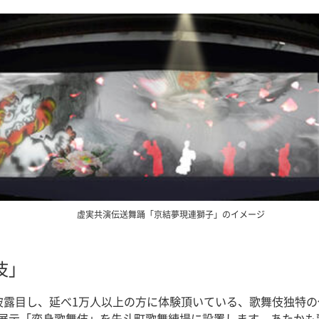
虚実共演伝送舞踊「京結夢現連獅子」のイメージ
伎」
披露目し、延べ1万人以上の方に体験頂いている、歌舞伎独特
展示「変身歌舞伎」を先斗町歌舞練場に設置します。あたかも