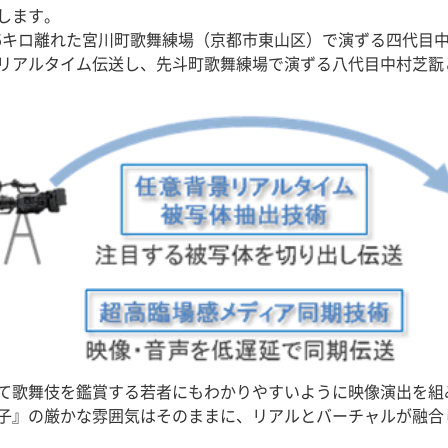
します。
5キロ離れた宮川町歌舞練場（京都市東山区）で演ずる四代目
リアルタイム伝送し、先斗町歌舞練場で演ずる八代目中村芝翫
て歌舞伎を鑑賞する若者にもわかりやすいように映像演出を組
子』の厳かな雰囲気はそのままに、リアルとバーチャルが融合