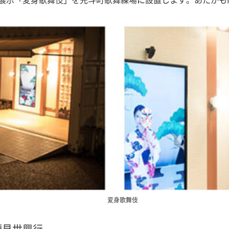
変身歌舞伎
顔見世興行