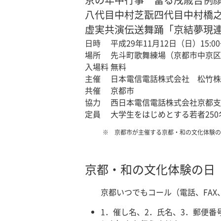
八代目中村芝翫四代目中村橋
虚実共演伝送舞踊「京結夢現
日時
平成29年11月12日（日）15:0
場所
先斗町歌舞練場（京都市中京区
入場料
無料
主催
日本電信電話株式会社 松竹株
共催
京都市
協力
西日本電信電話株式会社京都支
定員
大学生をはじめとする若者250
京都市が主催する京都・和の文化体験の
京都・和の文化体験の日
京都いつでもコール（電話、FAX
1．催し名、2．氏名、3．郵便番