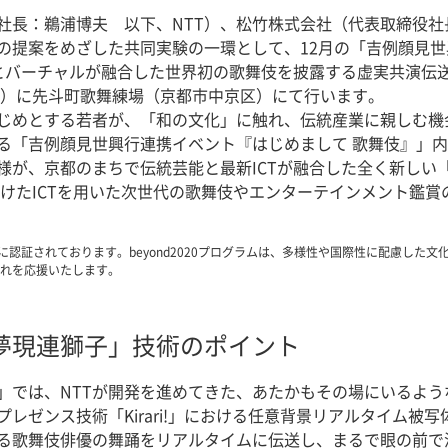
社長：鵜浦博夫 以下、NTT）、松竹株式会社（代表取締役
賞の提案をめざした共同実験の一環として、12月の「吉例顔見
ルとバーチャルが融合した世界初の歌舞伎を披露する虚実共演伝
（日）に先斗町歌舞練場（京都市中京区）にて行います。
じめとする若者が、「和の文化」に触れ、伝統産業に親しむ機
る「吉例顔見世興行連携イベント『はじめまして 歌舞伎』」
が、京都のまちで伝統芸能と最新ICTが融合した全く新しい
向けたICTを用いた次世代の歌舞伎やエンターテインメント鑑
グラムに認証されております。beyond2020プログラムは、多様性や国際性に配慮し
れを応援いたします。
夢現連獅子」技術のポイント
」では、NTTが開発を進めてきた、あたかもその場にいるよ
レゼンス技術「Kirari!」における任意背景リアルタイム被
る歌舞伎俳優の舞踊をリアルタイムに伝送し、まるで眼の前で