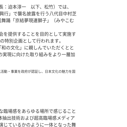
社長：迫本淳一 以下、松竹）では、
世興行」で襲名披露を行う八代目中村芝
送舞踊「京結夢現連獅子」（みやこむ
会を提供することを目的として実施す
内の特別企画として行われます。
「和の文化」に親しんでいただくとと
賞の実現に向けた取り組みをより一層加
た文化活動・事業を政府が認証し、日本文化の魅力を国
うな臨場感をあらゆる場所で感じること
写体抽出技術および超高臨場感メディア
演じているかのように一体となった舞