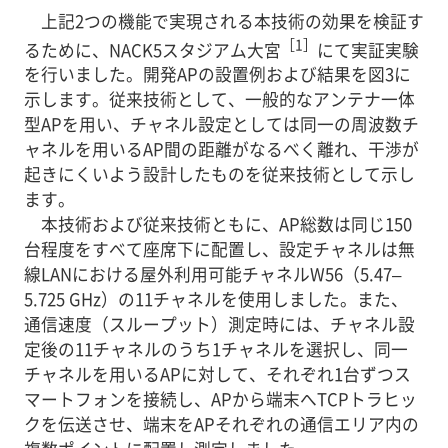
上記2つの機能で実現される本技術の効果を検証す
［1］
るために、NACK5スタジアム大宮
にて実証実験
を行いました。開発APの設置例および結果を図3に
示します。従来技術として、一般的なアンテナ一体
型APを用い、チャネル設定としては同一の周波数チ
ャネルを用いるAP間の距離がなるべく離れ、干渉が
起きにくいよう設計したものを従来技術として示し
ます。
本技術および従来技術ともに、AP総数は同じ150
台程度をすべて座席下に配置し、設定チャネルは無
線LANにおける屋外利用可能チャネルW56（5.47–
5.725 GHz）の11チャネルを使用しました。また、
通信速度（スループット）測定時には、チャネル設
定後の11チャネルのうち1チャネルを選択し、同一
チャネルを用いるAPに対して、それぞれ1台ずつス
マートフォンを接続し、APから端末へTCPトラヒッ
クを伝送させ、端末をAPそれぞれの通信エリア内の