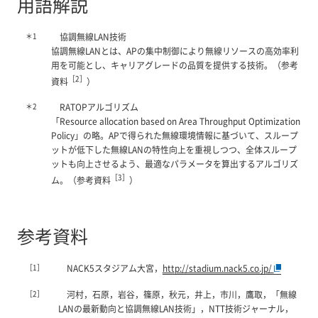
用語解説
＊1
協調無線LAN技術
協調無線LANとは、APの集中制御により無線リソースの高効率利
用を可能とし、キャリアグレードの品質を提供する技術。（参考
［2］
資料
）
＊2
RATOPアルゴリズム
「Resource allocation based on Area Throughput Optimization
Policy」の略。APで得られた無線環境情報に基づいて、スループ
ットが低下した無線LANの特性向上を重視しつつ、全体スループ
ットも向上させるよう、最適なパラメータを算出するアルゴリズ
［3］
ム。（参考資料
）
参考資料
［1］
NACK5スタジアム大宮，
http://stadium.nack5.co.jp/
［2］
河村，石原，岩谷，篠原，秋元，井上，市川，鷹取，「無線
LANの最新動向と協調無線LAN技術」，NTT技術ジャーナル，