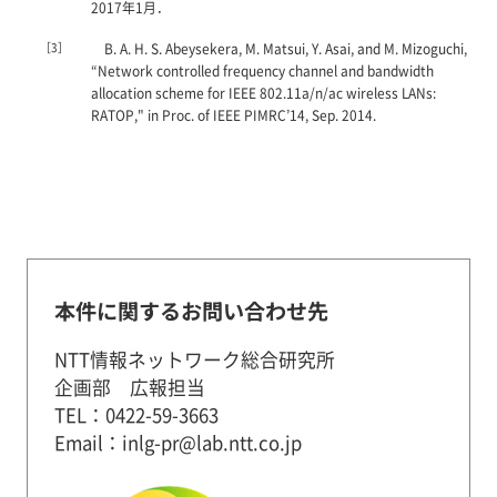
2017年1月．
［3］
B. A. H. S. Abeysekera, M. Matsui, Y. Asai, and M. Mizoguchi,
“Network controlled frequency channel and bandwidth
allocation scheme for IEEE 802.11a/n/ac wireless LANs:
RATOP," in Proc. of IEEE PIMRC’14, Sep. 2014.
本件に関するお問い合わせ先
NTT情報ネットワーク総合研究所
企画部 広報担当
TEL：0422-59-3663
Email：inlg-pr@lab.ntt.co.jp