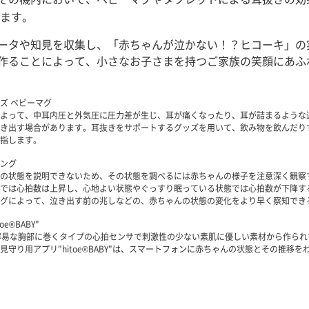
ます。
ータや知見を収集し、「赤ちゃんが泣かない！？ヒコーキ」の
作ることによって、小さなお子さまを持つご家族の笑顔にあふ
ズ ベビーマグ
よって、中耳内圧と外気圧に圧力差が生じ、耳が痛くなったり、耳が詰まるような
き出す場合があります。耳抜きをサポートするグッズを用いて、飲み物を飲んだり
指します。
ング
の状態を説明できないため、その状態を調べるには赤ちゃんの様子を注意深く観察
では心拍数は上昇し、心地よい状態やぐっすり眠っている状態では心拍数が下降す
グによって、泣き出す前の兆しなどの、赤ちゃんの状態の変化をより早く察知でき
e®BABY"
の容易な胸部に巻くタイプの心拍センサで刺激性の少ない素肌に優しい素材から作ら
守り用アプリ"hitoe®BABY"は、スマートフォンに赤ちゃんの状態とその推移