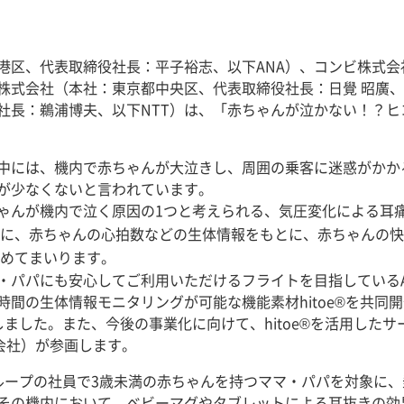
港区、代表取締役社長：平子裕志、以下ANA）、コンビ株式
株式会社（本社：東京都中央区、代表取締役社長：日覺 昭廣
社長：鵜浦博夫、以下NTT）は、「赤ちゃんが泣かない！？ヒ
中には、機内で赤ちゃんが大泣きし、周囲の乗客に迷惑がかか
が少なくないと言われています。
んが機内で泣く原因の1つと考えられる、気圧変化による耳
に、赤ちゃんの心拍数などの生体情報をもとに、赤ちゃんの快
めてまいります。
パパにも安心してご利用いただけるフライトを目指しているA
間の生体情報モニタリングが可能な機能素材hitoe®を共同
しました。また、今後の事業化に向けて、hitoe®を活用したサ
子会社）が参画します。
ループの社員で3歳未満の赤ちゃんを持つママ・パパを対象に
の機内において、ベビーマグやタブレットによる耳抜きの効果の