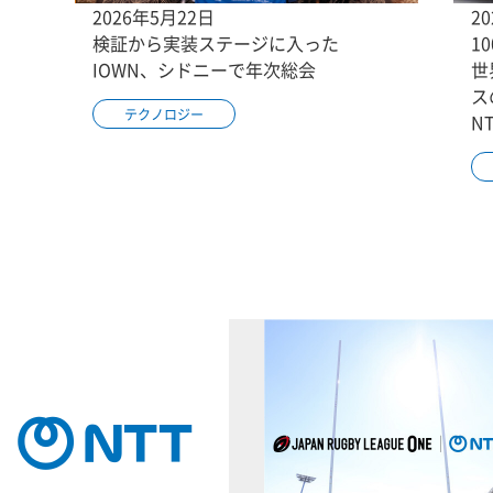
2026年5月22日
2
検証から実装ステージに入った
1
IOWN、シドニーで年次総会
世
ス
テクノロジー
N