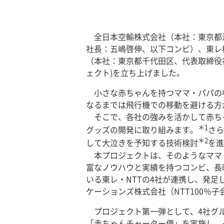
全日本空輸株式会社（本社：東京都
社長：五嶋啓伸、以下コンビ）、東レ
（本社：東京都千代田区、代表取締役
ェクト)を立ち上げました。
小さな赤ちゃんを持つママ・パパの
なるまでは飛行機での移動を避ける方
そこで、各社の強みを活かして赤ちゃ
＊1
グッズの開発に取り組みます。
さら
＊2
して大泣きを予知する技術検討
を進
本プロジェクトは、そのようなママ・
富なノウハウと実績を持つコンビ、長時
いる東レ・NTTの4社が連携し、発足
ケーションズ株式会社（NTT100％
プロジェクト第一弾として、4社グ
「赤ちゃんチャーター便」を実施し、そ