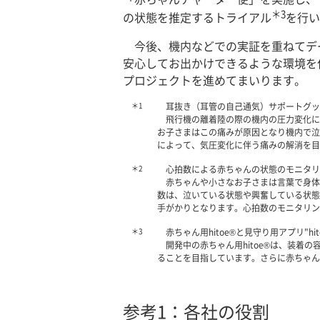
＊3
の状態を推定するトライアル
を行い
今後、機内などでの実証を重ねてデ
安心してお出かけできるような環境を
プロジェクトを進めてまいります。
＊1
耳抜き（耳管の自己通気）サポートグッ
飛行機の離着陸の際の機内の圧力変化に
お子さまはこの痛みが原因となり機内で泣
によって、気圧変化に伴う痛みの解消を目
＊2
心拍数による赤ちゃんの状態のモニタリ
赤ちゃんや小さなお子さまは言葉で身体
数は、泣いている状態や興奮している状態
手がかりとなります。心拍数のモニタリン
＊3
赤ちゃん用hitoe®と見守り用アプリ"hito
開発中の赤ちゃん用hitoe®は、装着
ることを目指しています。さらに赤ちゃん見
参考1：各社の役割