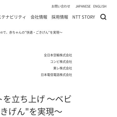
お問い合わせ
JAPANESE
ENGLISH
ステナビリティ
会社情報
採用情報
NTT STORY
e®で、赤ちゃんの"快適・ごきげん"を実現～
全日本空輸株式会社
コンビ株式会社
東レ株式会社
日本電信電話株式会社
を立ち上げ ～ベビ
ごきげん"を実現～