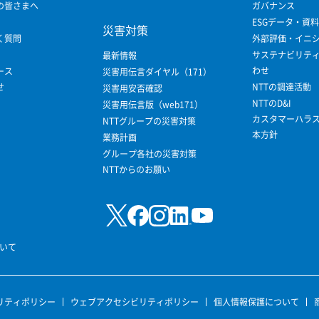
の皆さまへ
ガバナンス
ESGデータ・資料
災害対策
く質問
外部評価・イニ
サステナビリテ
最新情報
わせ
ース
災害用伝言ダイヤル（171）
せ
NTTの調達活動
災害用安否確認
NTTのD&I
災害用伝言版（web171）
カスタマーハラ
NTTグループの災害対策
本方針
業務計画
グループ各社の災害対策
NTTからのお願い
いて
リティポリシー
ウェブアクセシビリティポリシー
個人情報保護について