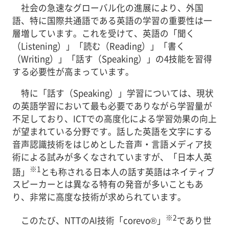
社会の急速なグローバル化の進展により、外国
語、特に国際共通語である英語の学習の重要性は一
層増しています。これを受けて、英語の「聞く
（Listening）」「読む（Reading）」「書く
（Writing）」「話す（Speaking）」の4技能を習得
する必要性が高まっています。
特に「話す（Speaking）」学習については、現状
の英語学習において最も必要でありながら学習量が
不足しており、ICTでの高度化による学習効果の向上
が望まれている分野です。話した英語を文字にする
音声認識技術をはじめとした音声・言語メディア技
術による試みが多くなされていますが、「日本人英
※1
語」
とも称される日本人の話す英語はネイティブ
スピーカーとは異なる特有の発音が多いこともあ
り、非常に高度な技術が求められています。
※2
このたび、NTTのAI技術「corevo®」
であり世