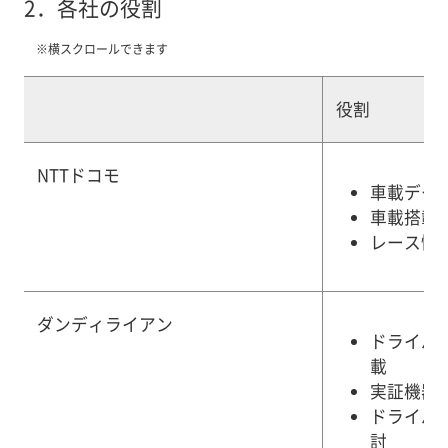
2．
各社の役割
※横スクロールできます
役割
NTTドコモ
車載デー
車載搭載
レース情
ダンディライアン
ドライバ
載
実証機器
ドライバ
討