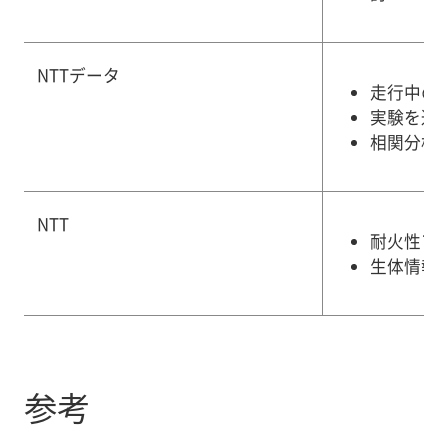
NTTデータ
走行中の
実験を通
相関分析
NTT
耐火性アン
生体情報
参考