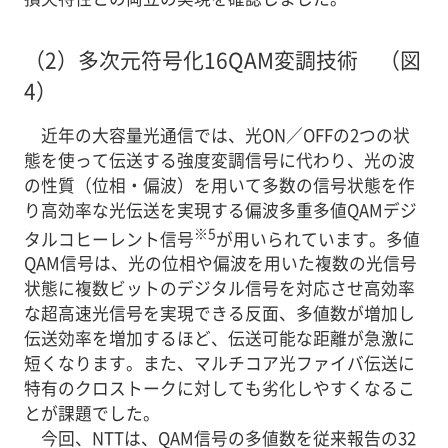
（2）
多次元符号化16QAM変調技術 （図
4）
近年の大容量光通信では、光ON／OFFの2つの状
態を使って伝送する強度変調信号に代わり、光の波
の性質（位相・偏波）を用いて多数の信号状態を作
り高効率な光伝送を実現する偏波多重多値QAMデジ
※5
タルコヒーレント信号
が用いられています。多値
QAM信号は、光の位相や偏波を用いた複数の光信号
状態に複数ビットのデジタル信号を対応させ高効率
な超高速光信号を実現できる反面、多値数が増加し
伝送効率を増加するほど、伝送可能な距離が急激に
短くなります。また、マルチコア光ファイバ伝送に
特有のクロストークに対しても劣化しやすくなるこ
とが課題でした。
今回、NTTは、QAM信号の多値数を従来報告の32