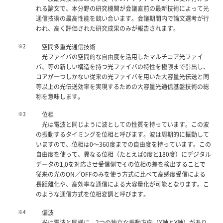
れる論文で、本分野の研究機関が会議直前の最新技術によって光
通信技術の最高性能を競い合います。会議期間内で論文選考が行
われ、高く評価された研究成果のみが報告されます。
※2
空間多重光通信技術
光ファイバの空間的な自由度を活用したマルチコア光ファイ
バ、等の新しい構造を持つ光ファイバの特性を極限まで引出し、
コアが一つしかない従来の光ファイバを用いた大容量光伝送と同
等以上の光伝送効率を実現するための大容量光通信基盤技術の総
称を意味します。
※3
位相
光は電波と同じように波としての性質を持っています。この波
の振動するタイミングを位相と呼びます。波は周期的に振動して
いますので、位相は0～360度までの自由度を持っています。この
自由度を使って、異なる位相（たとえば0度と180度）にデジタル
データの1,0を対応させ受信側でその位相の差を検出することで
従来の光のON／OFFのみを使う方式に比べて高感度受信による
長距離化や、高効率な通信による大容量化が可能となります。こ
のような通信方式を位相変調と呼びます。
※4
偏波
光は電波と同様に、2つの独立な振動方向（X軸とY軸）があり