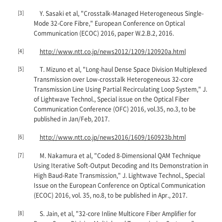
[3]
Y. Sasaki et al, "Crosstalk-Managed Heterogeneous Single-
Mode 32-Core Fibre,"
European Conference on Optical
Communication (ECOC) 2016,
paper W.2.B.2, 2016.
[4]
http://www.ntt.co.jp/news2012/1209/120920a.html
[5]
T. Mizuno et al, "Long-haul Dense Space Division Multiplexed
Transmission over Low-crosstalk Heterogeneous 32-core
Transmission Line Using Partial Recirculating Loop System,"
J.
of Lightwave Technol., Special issue on the Optical Fiber
Communication Conference (OFC) 2016,
vol.35, no.3, to be
published in Jan/Feb, 2017.
[6]
http://www.ntt.co.jp/news2016/1609/160923b.html
[7]
M. Nakamura et al, "Coded 8-Dimensional QAM Technique
Using Iterative Soft-Output Decoding and Its Demonstration in
High Baud-Rate Transmission,"
J. Lightwave Technol., Special
Issue on the European Conference on Optical Communication
(ECOC) 2016,
vol. 35, no.8, to be published in Apr., 2017.
[8]
S. Jain, et al, "32-core Inline Multicore Fiber Amplifier for