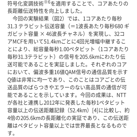
※6
符号化変調技術
を適用することで、コアあたりの
長距離伝送特性を向上しました。
今回の実験結果（図2）では、1コアあたり毎秒
31.3 テラビット伝送容量（＝1波長あたり毎秒680 ギ
ガビット容量 × 46波長チャネル）を実現し、32コ
アMCFを用いて51.4kmごとに4回光増幅中継するこ
とにより、総容量毎秒1.00ペタビット（1コアあたり
毎秒31.3テラビット）の信号を205.6kmにわたり伝
送可能であることを実証しました。それぞれのコア
において、偏波多重16値QAM信号の通信品質を示す
Q値は非常に均一であり、このことはコアごとの伝
送品質のばらつきやエラーのない高品質の通信が可
能であることを示しています。今回の成果は、NTT
が各社と連携し2012年に発表した毎秒1ペタビット
容量以上の伝送距離記録（52.4km）[4]に比較し、約
4倍の205.6kmの長距離化の実証であり、この伝送距
離はペタビット容量以上では世界最長となるもので
す。