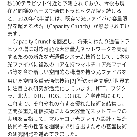
秒100テラビット付近と予測されており、今後も現
在と同様のペースで通信トラヒックが増え続ける
と、2020年代半ばには、既存の光ファイバの容量限
界を超える状況（Capacity Crunch）が懸念されてい
ます。
Capacity Crunchを回避し、将来にわたり通信トラ
ヒック増に対応可能な大容量光ネットワークを実現
するための新たな光通信システム技術として、1本の
光ファイバに複数のコアを持つマルチコア光ファイ
バ等を含む新しい空間的な構造を持つ光ファイバを
※2
用いた空間多重光通信技術[2]
の研究開発が世界的
に注目され研究が活発化しています。NTT、フジク
ラ、北大、DTU、UOS、CORは、産学連携により、
これまで、それぞれの有する優れた技術を結集し、
空間多重光通信技術による大容量光ネットワークの
実現を目指して、マルチコア光ファイバ設計・製造
技術やその性能を極限まで引き出すための基盤技術
の研究開発を進めてきました。