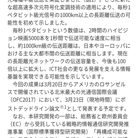
な超高速多次元符号化変調技術の適用により、毎秒1
ペタビット級光信号の1000km以上の長距離伝送の可
能性を初めて示しました。
毎秒1ペタビットという数値は、2時間のハイビジ
ョン映画5000本を1秒間で伝送可能な速度に相当
し、約1000km級の伝送距離は、日本やヨーロッパに
おける主な大都市間の伝送距離に相当します。現在
の長距離光ネットワークの伝送容量を、今後も100
倍以上に拡大し、ICT社会の更なる発展を支える情報
基盤を実現できる可能性を示しています。
今回の成果は3月20日からアメリカのロサンゼル
スで開催されている北米最大の光通信国際会議
（OFC2017）において、3月23日（現地時間）にポ
※1
ストデッドライン論文
として発表する予定です。
なお、本研究開発の一部は、総務省と欧州委員会
（EC）から受託している戦略的情報通信研究開発推
進事業（国際標準獲得型研究開発）「再構成可能な