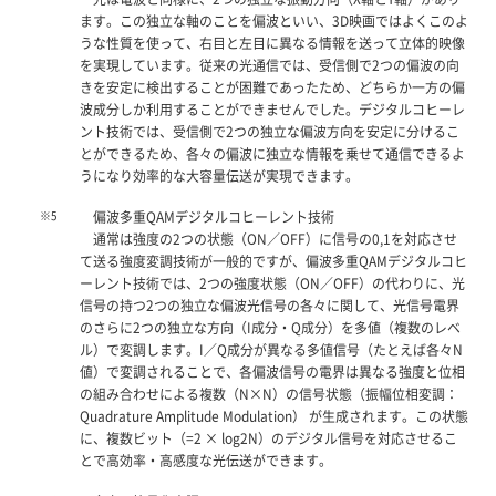
ます。この独立な軸のことを偏波といい、3D映画ではよくこのよ
うな性質を使って、右目と左目に異なる情報を送って立体的映像
を実現しています。従来の光通信では、受信側で2つの偏波の向
きを安定に検出することが困難であったため、どちらか一方の偏
波成分しか利用することができませんでした。デジタルコヒーレ
ント技術では、受信側で2つの独立な偏波方向を安定に分けるこ
とができるため、各々の偏波に独立な情報を乗せて通信できるよ
うになり効率的な大容量伝送が実現できます。
※5
偏波多重QAMデジタルコヒーレント技術
通常は強度の2つの状態（ON／OFF）に信号の0,1を対応させ
て送る強度変調技術が一般的ですが、偏波多重QAMデジタルコヒ
ーレント技術では、2つの強度状態（ON／OFF）の代わりに、光
信号の持つ2つの独立な偏波光信号の各々に関して、光信号電界
のさらに2つの独立な方向（I成分・Q成分）を多値（複数のレベ
ル）で変調します。I／Q成分が異なる多値信号（たとえば各々N
値）で変調されることで、各偏波信号の電界は異なる強度と位相
の組み合わせによる複数（N×N）の信号状態（振幅位相変調：
Quadrature Amplitude Modulation） が生成されます。この状態
に、複数ビット（=2 × log2N）のデジタル信号を対応させるこ
とで高効率・高感度な光伝送ができます。