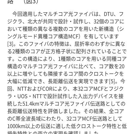
路 （図3）
今回適用したマルチコア光ファイバは、DTU、フ
ジクラ、北大が共同で設計・試作し、32個のコアに
おいて種類の異なる複数のコアを用いた新構造（シ
ングルモード異種コア構造MCF）を有しています
[3]。このファイバの特徴は、屈折率のわずかに異な
る2種類のコアが正方格子状に配列されていることで
す。この構造により、1種類のコアを用いる同種コア
構造のマルチコア光ファイバに比べて、コア数を20
以上に増やしても隣接するコア間のクロストークを
大幅に低減でき、長距離伝送を実現できます[5]。今
回、NTTおよびCORにより、本32コアMCFとフジク
ラ・UOS・NTTで設計試作した入出力デバイスを接
続した51.4kmマルチコア光ファイバ伝送路としての
長距離伝送特性を評価しました。その結果、全コア
のC帯全波長域にわたり、32コアMCF伝送路として
1000km以上の伝送に適した低クロストーク特性と低
損失特性との両立の実現を確認しました。