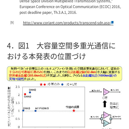
Dense Space Division Multiplexed Transmission Systems,"
European Conference on Optical Communication (ECOC) 2016,
post deadline paper, Th.3.A.1, 2016.
[9]
http://www.coriant.com/products/transcend-sdn.asp
4．
図1 大容量空間多重光通信に
おける本発表の位置づけ