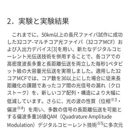
2．
実験と実験結果
これまでに、50km以上の長尺ファイバ試作に成功
した32コア-マルチコア光ファイバ（32コアMCF）お
よび入出力デバイス[3]を用い、新たなデジタルコヒ
ーレント光伝送技術を併用することで、各コアでの
高密度波長多重と長距離伝送を両立した毎秒1ペタビ
ット級の大容量光伝送を実現しました。適用した32
コアMCFでは、コア数を30以上にした場合に従来長
距離化の課題であったコア間の光信号の漏れ（クロ
ストーク）を、新しいコア配列・構造により大幅に
※3
低減しています。さらに、光の波の性質（位相
・
※4
偏波
）を用い、多数の信号の長距離伝送を可能と
する偏波多重16値QAM（Quadrature Amplitude
※5
Modulation）デジタルコヒーレント技術
に多次元