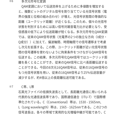
※6
多次元符号化変調
QAM変調において伝送効率を上げるために多値数を増加する
と、複数ビットのデジタル信号を割り当てている光信号状態（電
界の強度と位相の組み合わせ）が増え、光信号状態間の等価的な
距離（ユークリッド距離）が近くなる。このため、個々の光信号
状態を判別するためには高い信号対雑音電力比が必要となり、受
信感度の低下により伝送距離が短くなる。多次元符号化QAM変調
では、従来のQAM信号状態（光電界の2つの独立な方向（I成分・
Q成分））に加えて、偏波軸間、時間軸間での信号遷移まで考慮
し次元を拡張する。この際、ユークリッド距離が近い光信号状態
間の信号遷移を使わないように拘束条件をつけながらQAM信号を
伝送する。この結果、多次元符号化QAM信号ではユークリッド距
離を長くとることができ、従来のQAM信号に比べ長距離伝送する
ことができる。今回の8次元16QAM信号は、従来の16QAM信号の
もつ光信号状態を用い、従来の16QAM信号より25％伝送容量が
減少するが、約4倍以上の長距離伝送可能である。
※7
C帯、L帯
石英光ファイバの低損失波長として、長距離光通信に用いられる
代表的な光通信波長帯であり、国際通信連合（ITU-T）で国際標
準化されている。C（
C
onventional）帯は、1530 - 1565nm,
L（
L
ong wavelength）帯は、1565 - 1625nmである。この2つの
信号波長は、各々の帯域で実用的な光増幅中継が可能であり、C