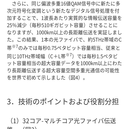
さらに、同じ偏波多重16値QAM信号中に新たに多
次元符号化変調という新たなデジタル信号処理を付
加することで、1波長あたり実質的な情報伝送容量を
25％減少（毎秒510ギガビット容量）させることに
なりますが、1000km以上の長距離伝送を実証しまし
た。この結果、1本の光ファイバで、約5THz帯域のC
※7
帯
のみでは毎秒0.75ペタビット容量相当、従来と
※7
同じ10THz帯域幅（C＋L帯
）では毎秒1.5ペタビ
ット容量相当の超大容量データを1000km以上にわた
り長距離伝送する超大容量空間多重光通信の可能性
を世界で初めて示しました（図4）。
3．
技術のポイントおよび役割分担
（1）
32コア-マルチコア光ファイバ伝送