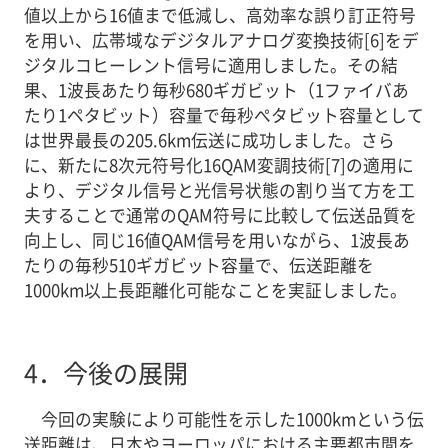
値以上から16値まで低減し、高効率な誤り訂正符号
を用い、広帯域なデジタルアナログ変換技術[6]をデ
ジタルコヒーレント信号に適用しました。その結
果、1波長あたり毎秒680ギガビット（1ファイバあ
たり1ペタビット）容量で毎秒ぺタビット容量として
は世界最長の205.6km伝送に成功しました。さら
に、新たに8次元符号化16QAM変調技術[7]の適用に
より、デジタル信号と光信号状態の割り当て方を工
夫することで通常のQAM符号に比較して伝送品質を
向上し、同じ16値QAM信号を用いながら、1波長あ
たりの毎秒510ギガビット容量で、伝送距離を
1000km以上長距離化可能なことを実証しました。
4．
今後の展開
今回の実験により可能性を示した1000kmという伝
送距離は、日本やヨーロッパにおける主要都市間を