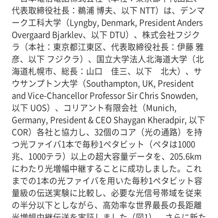
代表取締役社長：鵜浦 博夫、以下 NTT）は、デンマ
ーク工科大学（Lyngby, Denmark, President Anders
Overgaard Bjarklev、以下 DTU）、株式会社フジク
ラ（本社：東京都江東区、代表取締役社長：伊藤 雅
彦、以下 フジクラ）、国立大学法人北海道大学（北
海道札幌市、総長：山口 佳三、以下 北大）、サ
ウサンプトン大学（Southampton, UK, President
and Vice-Chancellor Professor Sir Chris Snowden,
以下 UOS）、コリアント有限会社（Munich,
Germany, President & CEO Shaygan Kheradpir, 以下
COR）各社と協力し、32個のコア（光の通路）を持
つ光ファイバ1本で毎秒1ペタビット（ペタは1000
兆、1000テラ）以上の超大容量データを、205.6km
にわたり光増幅中継することに成功しました。これ
までの1本の光ファイバを用いた毎秒1ペタビット容
量級の伝送実験に比較し、必要な光信号帯域を従来
の半分以下としながら、高効率な世界最長の長距離
光増幅中継伝送を実証しました（図1）。さらに新た