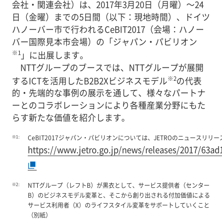
会社・関連会社）は、2017年3月20日（月曜）～24
日（金曜）までの5日間（以下：現地時間）、ドイツ
ハノーバー市で行われるCeBIT2017（会場：ハノー
バー国際見本市会場）の「ジャパン・パビリオン
※1
」に出展します。
NTTグループのブースでは、NTTグループが展開
※2
するICTを活用したB2B2Xビジネスモデル
の代表
的・先端的な事例の展示を通して、様々なパートナ
ーとのコラボレーションにより各種産業分野にもた
らす新たな価値を紹介します。
※1:
CeBIT2017ジャパン・パビリオンについては、JETROのニュースリリ
https://www.jetro.go.jp/news/releases/2017/63ad
※2:
NTTグループ（レフトB）が黒衣として、サービス提供者（センター
B）のビジネスモデル変革と、そこから創り出される付加価値による
サービス利用者（X）のライフスタイル変革をサポートしていくこと
（別紙）